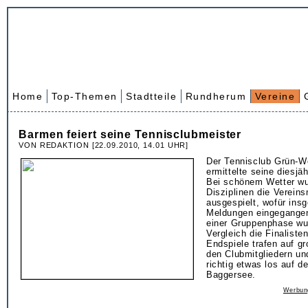
Home
Top-Themen
Stadtteile
Rundherum
Vereine
Barmen feiert seine Tennisclubmeister
VON REDAKTION [22.09.2010, 14.01 UHR]
Der Tennisclub Grün-
ermittelte seine diesjä
Bei schönem Wetter wu
Disziplinen die Verein
ausgespielt, wofür ins
Meldungen eingegange
einer Gruppenphase wu
Vergleich die Finalisten
Endspiele trafen auf gr
den Clubmitgliedern un
richtig etwas los auf 
Baggersee.
Werbun