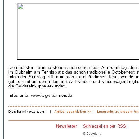
Die nächsten Termine stehen auch schon fest. Am Samstag, den 2
im Clubheim am Tennisplatz das schon traditionelle Oktoberfest s
folgenden Sonntag trifft man sich zur alljährlichen Tenniswanderu
geht’s rund um den Indemann. Auf Kinder- und Kinderwagentaugli
die Goldsteinkuppe erkundet.
Infos unter www.tcgw-barmen.de.
Dies ist mir was wert:
|
Artikel veschicken >>
|
Leserbrief zu diesem Art
Newsletter
Schlagzeilen per RSS
© Copyright