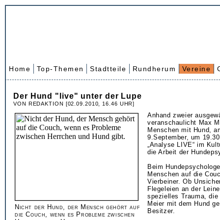
Home
Top-Themen
Stadtteile
Rundherum
Vereine
Der Hund "live" unter der Lupe
VON REDAKTION [02.09.2010, 16.46 UHR]
Anhand zweier ausgewä
veranschaulicht Max Me
Menschen mit Hund, a
9.September, um 19.30
„Analyse LIVE“ im Kult
die Arbeit der Hundeps
Beim Hundepsycholog
Menschen auf die Couch
Vierbeiner. Ob Unsicher
Flegeleien an der Leine
spezielles Trauma, die
Meier mit dem Hund ge
Nicht der Hund, der Mensch gehört auf
Besitzer.
die Couch, wenn es Probleme zwischen