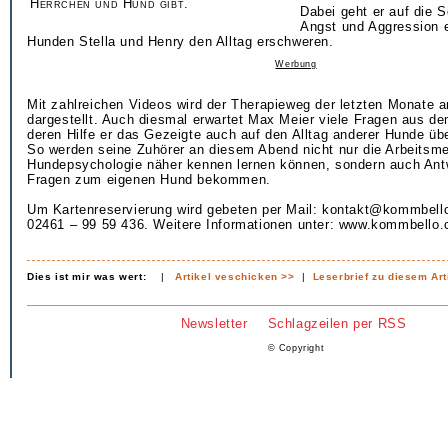
Herrchen und Hund gibt.
Dabei geht er auf die 
Angst und Aggression e
Hunden Stella und Henry den Alltag erschweren.
Werbung
Mit zahlreichen Videos wird der Therapieweg der letzten Monate 
dargestellt. Auch diesmal erwartet Max Meier viele Fragen aus d
deren Hilfe er das Gezeigte auch auf den Alltag anderer Hunde üb
So werden seine Zuhörer an diesem Abend nicht nur die Arbeitsm
Hundepsychologie näher kennen lernen können, sondern auch Antw
Fragen zum eigenen Hund bekommen.
Um Kartenreservierung wird gebeten per Mail: kontakt@kommbell
02461 – 99 59 436. Weitere Informationen unter: www.kommbello
Dies ist mir was wert:
|
Artikel veschicken >>
|
Leserbrief zu diesem Art
Newsletter
Schlagzeilen per RSS
© Copyright