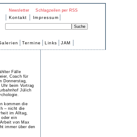
Newsletter
Schlagzeilen per RSS
Kontakt
Impressum
Galerien
Termine
Links
JAM
hlter Fälle
ier, Coach für
m Donnerstag,
 Uhr beim Vortrag
urbahnhof Jülich
ychologie.
en kommen die
 – nicht die
heit im Alltag,
 oder ein
 Arbeit von Max
ht immer über den