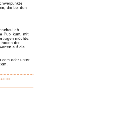
Schwerpunkte
in, die bei den
anschaulich
em Publikum, mit
ertragen möchte.
ethoden der
orten auf die
o.com oder unter
.com.
ikel >>