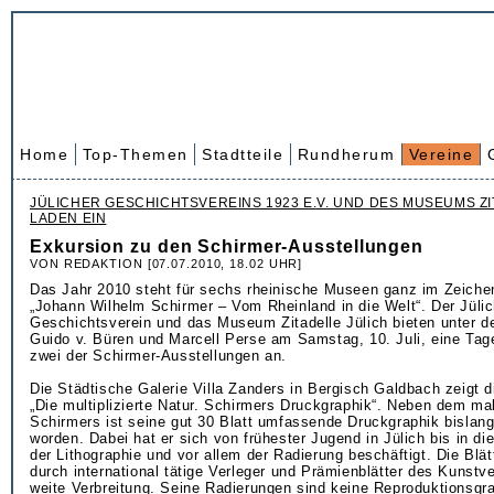
Home
Top-Themen
Stadtteile
Rundherum
Vereine
JÜLICHER GESCHICHTSVEREINS 1923 E.V. UND DES MUSEUMS ZI
LADEN EIN
Exkursion zu den Schirmer-Ausstellungen
VON REDAKTION [07.07.2010, 18.02 UHR]
Das Jahr 2010 steht für sechs rheinische Museen ganz im Zeiche
„Johann Wilhelm Schirmer – Vom Rheinland in die Welt“. Der Jülic
Geschichtsverein und das Museum Zitadelle Jülich bieten unter d
Guido v. Büren und Marcell Perse am Samstag, 10. Juli, eine Tag
zwei der Schirmer-Ausstellungen an.
Die Städtische Galerie Villa Zanders in Bergisch Galdbach zeigt d
„Die multiplizierte Natur. Schirmers Druckgraphik“. Neben dem m
Schirmers ist seine gut 30 Blatt umfassende Druckgraphik bislan
worden. Dabei hat er sich von frühester Jugend in Jülich bis in di
der Lithographie und vor allem der Radierung beschäftigt. Die Blät
durch international tätige Verleger und Prämienblätter des Kunstve
weite Verbreitung. Seine Radierungen sind keine Reproduktionsgr