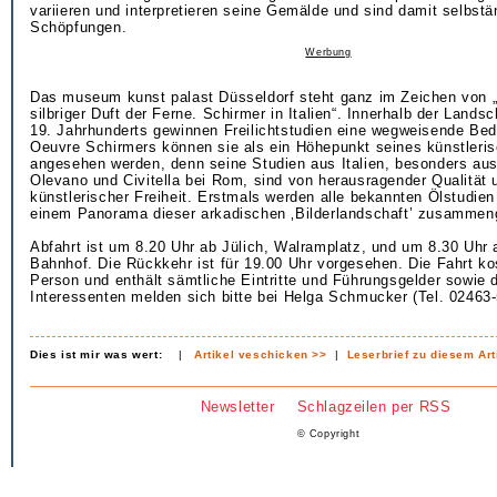
variieren und interpretieren seine Gemälde und sind damit selbstä
Schöpfungen.
Werbung
Das museum kunst palast Düsseldorf steht ganz im Zeichen von „
silbriger Duft der Ferne. Schirmer in Italien“. Innerhalb der Lands
19. Jahrhunderts gewinnen Freilichtstudien eine wegweisende Be
Oeuvre Schirmers können sie als ein Höhepunkt seines künstleri
angesehen werden, denn seine Studien aus Italien, besonders aus
Olevano und Civitella bei Rom, sind von herausragender Qualität 
künstlerischer Freiheit. Erstmals werden alle bekannten Ölstudie
einem Panorama dieser arkadischen ‚Bilderlandschaft’ zusammeng
Abfahrt ist um 8.20 Uhr ab Jülich, Walramplatz, und um 8.30 Uh
Bahnhof. Die Rückkehr ist für 19.00 Uhr vorgesehen. Die Fahrt ko
Person und enthält sämtliche Eintritte und Führungsgelder sowie 
Interessenten melden sich bitte bei Helga Schmucker (Tel. 02463-
Dies ist mir was wert:
|
Artikel veschicken >>
|
Leserbrief zu diesem Art
Newsletter
Schlagzeilen per RSS
© Copyright