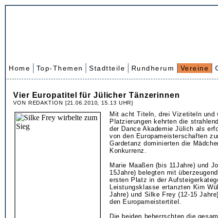
Home
Top-Themen
Stadtteile
Rundherum
Vereine
Vier Europatitel für Jülicher Tänzerinnen
VON REDAKTION [21.06.2010, 15.13 UHR]
Mit acht Titeln, drei Vizetiteln und 
Platzierungen kehrten die strahle
der Dance Akademie Jülich als erfo
von den Europameisterschaften zu
Gardetanz dominierten die Mädche
Konkurrenz.
Marie Maaßen (bis 11Jahre) und Jo
15Jahre) belegten mit überzeugen
ersten Platz in der Aufsteigerkatego
Leistungsklasse ertanzten Kim Wül
Jahre) und Silke Frey (12-15 Jahre
den Europameistertitel.
Die beiden beherrschten die gesam