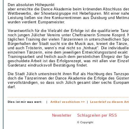
Den absoluten Höhepunkt
aber erreichte die Dance Akademie beim krönenden Abschluss d
Wettbewerbs, der Showtanzgruppe mit Hebefiguren. Mit einer nahe
Leistung ließen sie ihre Konkurrentinnen aus Duisburg und Mettma
wurden verdient Europameister.
Verantwortlich für die Vielzahl der Erfolge ist die qualifizierte Ta
noch jungen Jülicher Vereins unter Cheftrainerin Simone Kosprd.
täglichen Training der vielen Tänzerinnen in unterschiedlichen Spo
Bürgerhallen der Stadt sucht sie die Musik aus, kreiert die Tänze,
und auch Trösterin, wenn’s mal nicht so „hinhaut“. Die individuell
einzelnen Tänzerin, eine dem jeweiligen Entwicklungsstand exakt
Trainingsarbeit und freilich auch dem persönlichen Ehrgeiz der Sp
geschuldete Arbeit ist das Erfolgsrezept, was mit allen vier Einzel
Gardetanz eindrucksvoll Bestätigung findet.
Die Stadt Jülich unterstreicht ihren Ruf als Hochburg des Tanzspo
doch die Tänzerinnen der Dance Akademie die Erfolge des Güsten
vervollständigen, so dass sich Jülich gesamt über sechs Europame
darf.
Dies ist mir was wert:
|
Artikel veschicken >>
|
Leserbrief zu diesem Art
Newsletter
Schlagzeilen per RSS
© Copyright