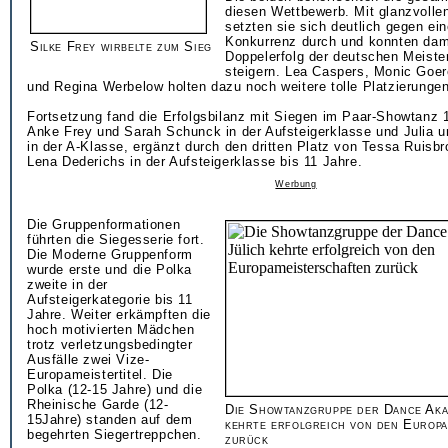
diesen Wettbewerb. Mit glanzvolle
setzten sie sich deutlich gegen ein
Konkurrenz durch und konnten dami
Silke Frey wirbelte zum Sieg
Doppelerfolg der deutschen Meiste
steigern. Lea Caspers, Monic Goer
und Regina Werbelow holten dazu noch weitere tolle Platzierungen
Fortsetzung fand die Erfolgsbilanz mit Siegen im Paar-Showtanz 
Anke Frey und Sarah Schunck in der Aufsteigerklasse und Julia u
in der A-Klasse, ergänzt durch den dritten Platz von Tessa Ruisb
Lena Dederichs in der Aufsteigerklasse bis 11 Jahre.
Werbung
Die Gruppenformationen
führten die Siegesserie fort.
Die Moderne Gruppenform
wurde erste und die Polka
zweite in der
Aufsteigerkategorie bis 11
Jahre. Weiter erkämpften die
hoch motivierten Mädchen
trotz verletzungsbedingter
Ausfälle zwei Vize-
Europameistertitel. Die
Polka (12-15 Jahre) und die
Rheinische Garde (12-
Die Showtanzgruppe der Dance Aka
15Jahre) standen auf dem
kehrte erfolgreich von den Europ
begehrten Siegertreppchen.
zurück