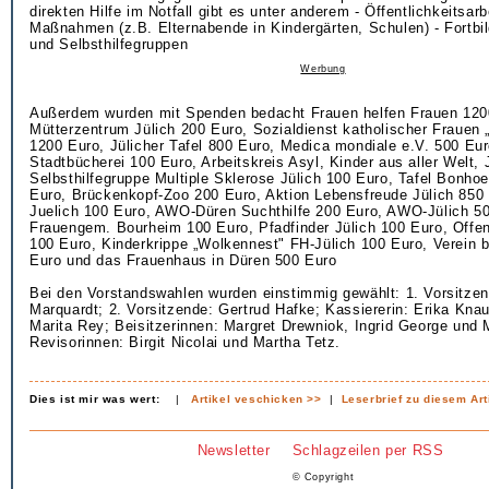
direkten Hilfe im Notfall gibt es unter anderem - Öffentlichkeitsarb
Maßnahmen (z.B. Elternabende in Kindergärten, Schulen) - Fortb
und Selbsthilfegruppen
Werbung
Außerdem wurden mit Spenden bedacht Frauen helfen Frauen 120
Mütterzentrum Jülich 200 Euro, Sozialdienst katholischer Frauen „
1200 Euro, Jülicher Tafel 800 Euro, Medica mondiale e.V. 500 Eur
Stadtbücherei 100 Euro, Arbeitskreis Asyl, Kinder aus aller Welt, 
Selbsthilfegruppe Multiple Sklerose Jülich 100 Euro, Tafel Bonho
Euro, Brückenkopf-Zoo 200 Euro, Aktion Lebensfreude Jülich 850
Juelich 100 Euro, AWO-Düren Suchthilfe 200 Euro, AWO-Jülich 50
Frauengem. Bourheim 100 Euro, Pfadfinder Jülich 100 Euro, Offe
100 Euro, Kinderkrippe „Wolkennest" FH-Jülich 100 Euro, Verein 
Euro und das Frauenhaus in Düren 500 Euro
Bei den Vorstandswahlen wurden einstimmig gewählt: 1. Vorsitze
Marquardt; 2. Vorsitzende: Gertrud Hafke; Kassiererin: Erika Knauf
Marita Rey; Beisitzerinnen: Margret Drewniok, Ingrid George und 
Revisorinnen: Birgit Nicolai und Martha Tetz.
Dies ist mir was wert:
|
Artikel veschicken >>
|
Leserbrief zu diesem Art
Newsletter
Schlagzeilen per RSS
© Copyright