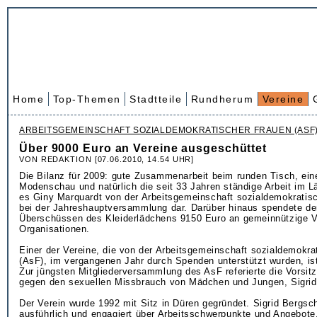
Home
Top-Themen
Stadtteile
Rundherum
Vereine
ARBEITSGEMEINSCHAFT SOZIALDEMOKRATISCHER FRAUEN (ASF)
Über 9000 Euro an Vereine ausgeschüttet
VON REDAKTION [07.06.2010, 14.54 UHR]
Die Bilanz für 2009: gute Zusammenarbeit beim runden Tisch, ein
Modenschau und natürlich die seit 33 Jahren ständige Arbeit im L
es Giny Marquardt von der Arbeitsgemeinschaft sozialdemokratis
bei der Jahreshauptversammlung dar. Darüber hinaus spendete de
Überschüssen des Kleiderlädchens 9150 Euro an gemeinnützige V
Organisationen.
Einer der Vereine, die von der Arbeitsgemeinschaft sozialdemokra
(AsF), im vergangenen Jahr durch Spenden unterstützt wurden, ist
Zur jüngsten Mitgliederversammlung des AsF referierte die Vorsit
gegen den sexuellen Missbrauch von Mädchen und Jungen, Sigrid
Der Verein wurde 1992 mit Sitz in Düren gegründet. Sigrid Bergsch
ausführlich und engagiert über Arbeitsschwerpunkte und Angebote