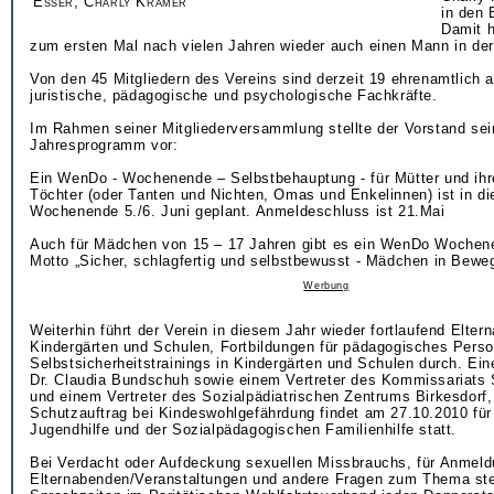
Esser, Charly Krämer
in den 
Damit h
zum ersten Mal nach vielen Jahren wieder auch einen Mann in der
Von den 45 Mitgliedern des Vereins sind derzeit 19 ehrenamtlich a
juristische, pädagogische und psychologische Fachkräfte.
Im Rahmen seiner Mitgliederversammlung stellte der Vorstand sei
Jahresprogramm vor:
Ein WenDo - Wochenende – Selbstbehauptung - für Mütter und ihre
Töchter (oder Tanten und Nichten, Omas und Enkelinnen) ist in di
Wochenende 5./6. Juni geplant. Anmeldeschluss ist 21.Mai
Auch für Mädchen von 15 – 17 Jahren gibt es ein WenDo Wochen
Motto „Sicher, schlagfertig und selbstbewusst - Mädchen in Bewe
Werbung
Weiterhin führt der Verein in diesem Jahr wieder fortlaufend Elter
Kindergärten und Schulen, Fortbildungen für pädagogisches Perso
Selbstsicherheitstrainings in Kindergärten und Schulen durch. Ein
Dr. Claudia Bundschuh sowie einem Vertreter des Kommissariats 
und einem Vertreter des Sozialpädiatrischen Zentrums Birkesdorf,
Schutzauftrag bei Kindeswohlgefährdung findet am 27.10.2010 für 
Jugendhilfe und der Sozialpädagogischen Familienhilfe statt.
Bei Verdacht oder Aufdeckung sexuellen Missbrauchs, für Anmel
Elternabenden/Veranstaltungen und andere Fragen zum Thema ste