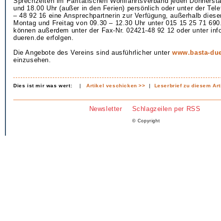
Sprechzeiten im Paritätischen Wohlfahrtsverband jeden Donnerst
und 18.00 Uhr (außer in den Ferien) persönlich oder unter der Te
– 48 92 16 eine Ansprechpartnerin zur Verfügung, außerhalb dies
Montag und Freitag von 09.30 – 12.30 Uhr unter 015 15 25 71 69
können außerdem unter der Fax-Nr. 02421-48 92 12 oder unter in
dueren.de erfolgen.
Die Angebote des Vereins sind ausführlicher unter
www.basta-due
einzusehen.
Dies ist mir was wert:
|
Artikel veschicken >>
|
Leserbrief zu diesem Art
Newsletter
Schlagzeilen per RSS
© Copyright