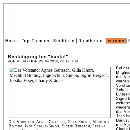
Home
Top-Themen
Stadtteile
Rundherum
Vereine
Bestätigung bei "basta!"
VON REDAKTION [27.04.2010, 08.12 UHR]
Bei der
Mitgli
des Ver
wurden 
Vorstan
Schulz 
Lüttgen
Sigrid 
weitere
wiederg
des Ver
Jessika
Darius,
Der Vorstand: Agnes Gaitzsch, Gilla Knorr, Mechtild
und Ag
Bölting, Inge Schulz-Simon, Sigrid Bergsch, Jessika
Charly