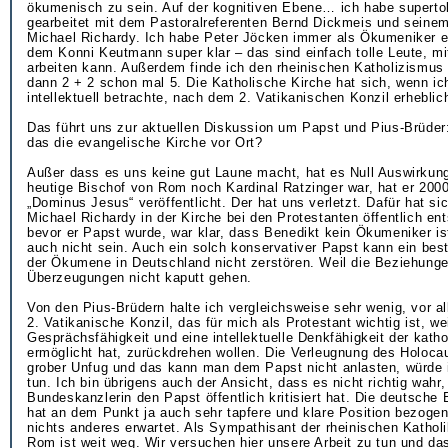
ökumenisch zu sein. Auf der kognitiven Ebene… ich habe supert
gearbeitet mit dem Pastoralreferenten Bernd Dickmeis und seine
Michael Richardy. Ich habe Peter Jöcken immer als Ökumeniker e
dem Konni Keutmann super klar – das sind einfach tolle Leute, m
arbeiten kann. Außerdem finde ich den rheinischen Katholizismus
dann 2 + 2 schon mal 5. Die Katholische Kirche hat sich, wenn ich
intellektuell betrachte, nach dem 2. Vatikanischen Konzil erheblic
Das führt uns zur aktuellen Diskussion um Papst und Pius-Brüder: 
das die evangelische Kirche vor Ort?
Außer dass es uns keine gut Laune macht, hat es Null Auswirkung
heutige Bischof von Rom noch Kardinal Ratzinger war, hat er 200
„Dominus Jesus“ veröffentlicht. Der hat uns verletzt. Dafür hat si
Michael Richardy in der Kirche bei den Protestanten öffentlich en
bevor er Papst wurde, war klar, dass Benedikt kein Ökumeniker is
auch nicht sein. Auch ein solch konservativer Papst kann ein be
der Ökumene in Deutschland nicht zerstören. Weil die Beziehung
Überzeugungen nicht kaputt gehen.
Von den Pius-Brüdern halte ich vergleichsweise sehr wenig, vor al
2. Vatikanische Konzil, das für mich als Protestant wichtig ist, we
Gesprächsfähigkeit und eine intellektuelle Denkfähigkeit der kath
ermöglicht hat, zurückdrehen wollen. Die Verleugnung des Holocau
grober Unfug und das kann man dem Papst nicht anlasten, würde 
tun. Ich bin übrigens auch der Ansicht, dass es nicht richtig wahr,
Bundeskanzlerin den Papst öffentlich kritisiert hat. Die deutsche
hat an dem Punkt ja auch sehr tapfere und klare Position bezoge
nichts anderes erwartet. Als Sympathisant der rheinischen Kathol
Rom ist weit weg. Wir versuchen hier unsere Arbeit zu tun und da