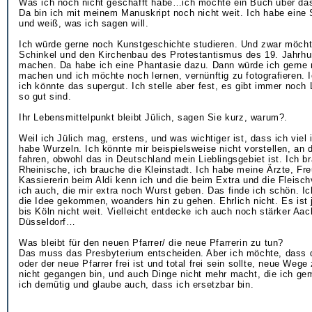
Was ich noch nicht geschafft habe…ich möchte ein Buch über das
Da bin ich mit meinem Manuskript noch nicht weit. Ich habe eine
und weiß, was ich sagen will.
Ich würde gerne noch Kunstgeschichte studieren. Und zwar möcht
Schinkel und den Kirchenbau des Protestantismus des 19. Jahrhu
machen. Da habe ich eine Phantasie dazu. Dann würde ich gerne 
machen und ich möchte noch lernen, vernünftig zu fotografieren. 
ich könnte das supergut. Ich stelle aber fest, es gibt immer noch 
so gut sind.
Ihr Lebensmittelpunkt bleibt Jülich, sagen Sie kurz, warum?.
Weil ich Jülich mag, erstens, und was wichtiger ist, dass ich viel 
habe Wurzeln. Ich könnte mir beispielsweise nicht vorstellen, an
fahren, obwohl das in Deutschland mein Lieblingsgebiet ist. Ich b
Rheinische, ich brauche die Kleinstadt. Ich habe meine Ärzte, F
Kassiererin beim Aldi kenn ich und die beim Extra und die Fleisch
ich auch, die mir extra noch Wurst geben. Das finde ich schön. Ic
die Idee gekommen, woanders hin zu gehen. Ehrlich nicht. Es ist 
bis Köln nicht weit. Vielleicht entdecke ich auch noch stärker Aa
Düsseldorf…
Was bleibt für den neuen Pfarrer/ die neue Pfarrerin zu tun?
Das muss das Presbyterium entscheiden. Aber ich möchte, dass d
oder der neue Pfarrer frei ist und total frei sein sollte, neue Wege
nicht gegangen bin, und auch Dinge nicht mehr macht, die ich ge
ich demütig und glaube auch, dass ich ersetzbar bin.