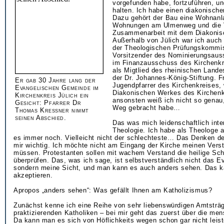
vorgefunden habe, fortzuführen, u
halten. Ich habe einen diakonische
Dazu gehört der Bau eine Wohnanl
Wohnungen am Ulmenweg und die 
Zusammenarbeit mit dem Diakonis
Außerhalb von Jülich war ich auch 
der Theologischen Prüfungskommi
Vorsitzender des Nominierungsaus
im Finanzausschuss des Kirchenkr
als Migtlied des rheinischen Land
der Dr. Johannes-König-Stiftung. F
Er gab 30 Jahre lang der
Jugendpfarrer des Kirchenkreises, 
Evangelischen Gemeinde im
Diakonischen Werkes des Kirchenk
Kirchenkreis Jülich ein
ansonsten weiß ich nicht so genau
Gesicht: Pfarrer Dr
Weg gebracht habe…
Thomas Kreßner nimmt
seinen Abschied.
Das was mich leidenschaftlich inter
Theologie. Ich habe als Theologe 
es immer noch. Vielleicht nicht der schlechteste… Das Denken d
mir wichtig. Ich möchte nicht am Eingang der Kirche meinen Ver
müssen. Protestanten sollen mit wachem Verstand die heilige Schr
überprüfen. Das, was ich sage, ist selbstverständlich nicht das E
sondern meine Sicht, und man kann es auch anders sehen. Das k
akzeptieren.
Apropos „anders sehen“: Was gefällt Ihnen am Katholizismus?
Zunächst kenne ich eine Reihe von sehr liebenswürdigen Amtsträ
praktizierenden Katholiken – bei mir geht das zuerst über die me
Da kann man es sich von Höflichkeits wegen schon gar nicht leist