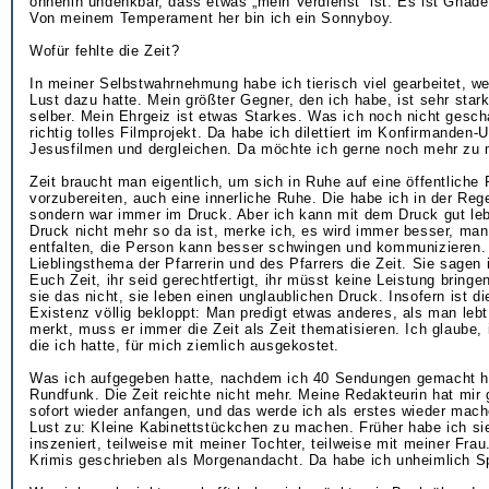
ohnehin undenkbar, dass etwas „mein Verdienst“ ist. Es ist Gnad
Von meinem Temperament her bin ich ein Sonnyboy.
Wofür fehlte die Zeit?
In meiner Selbstwahrnehmung habe ich tierisch viel gearbeitet, wei
Lust dazu hatte. Mein größter Gegner, den ich habe, ist sehr stark
selber. Mein Ehrgeiz ist etwas Starkes. Was ich noch nicht gescha
richtig tolles Filmprojekt. Da habe ich dilettiert im Konfirmanden-U
Jesusfilmen und dergleichen. Da möchte ich gerne noch mehr zu
Zeit braucht man eigentlich, um sich in Ruhe auf eine öffentliche
vorzubereiten, auch eine innerliche Ruhe. Die habe ich in der Rege
sondern war immer im Druck. Aber ich kann mit dem Druck gut leb
Druck nicht mehr so da ist, merke ich, es wird immer besser, ma
entfalten, die Person kann besser schwingen und kommunizieren. 
Lieblingsthema der Pfarrerin und des Pfarrers die Zeit. Sie sagen
Euch Zeit, ihr seid gerechtfertigt, ihr müsst keine Leistung bringe
sie das nicht, sie leben einen unglaublichen Druck. Insofern ist d
Existenz völlig bekloppt: Man predigt etwas anderes, als man lebt
merkt, muss er immer die Zeit als Zeit thematisieren. Ich glaube, 
die ich hatte, für mich ziemlich ausgekostet.
Was ich aufgegeben hatte, nachdem ich 40 Sendungen gemacht h
Rundfunk. Die Zeit reichte nicht mehr. Meine Redakteurin hat mir 
sofort wieder anfangen, und das werde ich als erstes wieder mac
Lust zu: Kleine Kabinettstückchen zu machen. Früher habe ich si
inszeniert, teilweise mit meiner Tochter, teilweise mit meiner Frau
Krimis geschrieben als Morgenandacht. Da habe ich unheimlich S