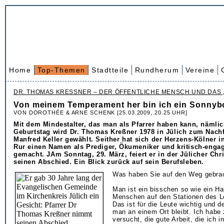
Home
Top-Themen
Stadtteile
Rundherum
Vereine
DR. THOMAS KRESSNER – DER ÖFFENTLICHE MENSCH UND DAS „
Von meinem Temperament her bin ich ein Sonnyb
VON DOROTHÉE & ARNE SCHENK [25.03.2009, 20.25 UHR]
Mit dem Mindestalter, das man als Pfarrer haben kann, nämlic
Geburtstag wird Dr. Thomas Kreßner 1978 in Jülich zum Nachf
Manfred Keller gewählt. Seither hat sich der Herzens-Kölner in
Rur einen Namen als Prediger, Ökumeniker und kritisch-engagi
gemacht. JAm Sonntag, 29. März, feiert er in der Jülicher Chr
seinen Abschied. Ein Blick zurück auf sein Berufsleben.
Was haben Sie auf den Weg gebra
Man ist ein bisschen so wie ein Ha
Menschen auf den Stationen des Le
Das ist für die Leute wichtig und d
man an einem Ort bleibt. Ich habe
versucht, die gute Arbeit, die ich i