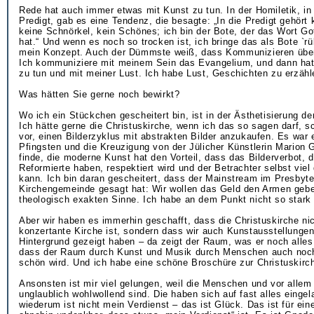
Rede hat auch immer etwas mit Kunst zu tun. In der Homiletik, in
Predigt, gab es eine Tendenz, die besagte: „In die Predigt gehört 
keine Schnörkel, kein Schönes; ich bin der Bote, der das Wort Go
hat.“ Und wenn es noch so trocken ist, ich bringe das als Bote `rü
mein Konzept. Auch der Dümmste weiß, dass Kommunizieren über
Ich kommuniziere mit meinem Sein das Evangelium, und dann hat
zu tun und mit meiner Lust. Ich habe Lust, Geschichten zu erzähl
Was hätten Sie gerne noch bewirkt?
Wo ich ein Stückchen gescheitert bin, ist in der Ästhetisierung de
Ich hätte gerne die Christuskirche, wenn ich das so sagen darf, s
vor, einen Bilderzyklus mit abstrakten Bilder anzukaufen. Es war 
Pfingsten und die Kreuzigung von der Jülicher Künstlerin Marion 
finde, die moderne Kunst hat den Vorteil, dass das Bilderverbot, d
Reformierte haben, respektiert wird und der Betrachter selbst vie
kann. Ich bin daran gescheitert, dass der Mainstream im Presbyt
Kirchengemeinde gesagt hat: Wir wollen das Geld den Armen gebe
theologisch exakten Sinne. Ich habe an dem Punkt nicht so stark
Aber wir haben es immerhin geschafft, dass die Christuskirche nic
konzertante Kirche ist, sondern dass wir auch Kunstausstellungen
Hintergrund gezeigt haben – da zeigt der Raum, was er noch alles 
dass der Raum durch Kunst und Musik durch Menschen auch noch
schön wird. Und ich habe eine schöne Broschüre zur Christuskirc
Ansonsten ist mir viel gelungen, weil die Menschen und vor alle
unglaublich wohlwollend sind. Die haben sich auf fast alles einge
wiederum ist nicht mein Verdienst – das ist Glück. Das ist für ein