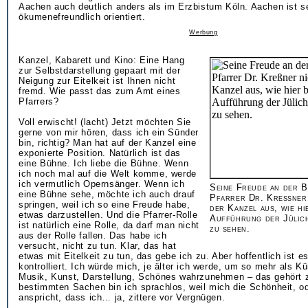
Aachen auch deutlich anders als im Erzbistum Köln. Aachen ist s
ökumenefreundlich orientiert.
Werbung
Kanzel, Kabarett und Kino: Eine Hang
zur Selbstdarstellung gepaart mit der
Neigung zur Eitelkeit ist Ihnen nicht
fremd. Wie passt das zum Amt eines
Pfarrers?
Voll erwischt! (lacht) Jetzt möchten Sie
gerne von mir hören, dass ich ein Sünder
bin, richtig? Man hat auf der Kanzel eine
exponierte Position. Natürlich ist das
eine Bühne. Ich liebe die Bühne. Wenn
ich noch mal auf die Welt komme, werde
ich vermutlich Opernsänger. Wenn ich
Seine Freude an der B
eine Bühne sehe, möchte ich auch drauf
Pfarrer Dr. Kreßner 
springen, weil ich so eine Freude habe,
der Kanzel aus, wie hi
etwas darzustellen. Und die Pfarrer-Rolle
Aufführung der Jülich
ist natürlich eine Rolle, da darf man nicht
zu sehen.
aus der Rolle fallen. Das habe ich
versucht, nicht zu tun. Klar, das hat
etwas mit Eitelkeit zu tun, das gebe ich zu. Aber hoffentlich ist es
kontrolliert. Ich würde mich, je älter ich werde, um so mehr als K
Musik, Kunst, Darstellung, Schönes wahrzunehmen – das gehört z
bestimmten Sachen bin ich sprachlos, weil mich die Schönheit, od
anspricht, dass ich… ja, zittere vor Vergnügen.