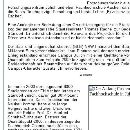
Forschungsdreieck au
Forschungszentrum Jülich und eben Fachhochschule Aachen darst
die Basis für ehrgeizige Forschung und beste Lehre: „Exzellenz b
Dächer“.
Eine Analogie der Bedeutung einer Grundsteinlegung für die Stat
zog der parlamentarische Staatssekretär Thomas Rachel zur Bede
Standort. Er unterstrich damit die Relevanz des Projektes für die 
Düren war Hochschulstandort und er bleibt Hochschulstandort.“
Der Bau- und Liegenschaftsbetrieb (BLB) NRW finanziert den Bau,
Millionen Euro veranschlagt ist. Laut Planung soll der nach mode
Energiestandard errichtete Campus Jülich mit einer Mietfläche vo
Quadratmetern zum Frühjahr 2009 bezugsfertig sein. Eine öffentli
Parklandschaft mit Baumreihen auf dem zehn Hektar großen Gelä
Campus-Charakter zusätzlich hervorheben.
Werbung
Immerhin 2000 der insgesamt 8000
Studierenden der FH Aachen lernen am
Standort Jülich, davon gut 30 Prozent
Internationale. Dass für diese nun der
Neubau kommt, habe eine lange
Vorgeschichte und zwei Ursachen,
erklärte Rektor Prof. Dr. Manfred
Schulte-Zurhausen. Erstens der
Qualitätspakt 2000, in dessen Zuge der
Fachbereich Chemie nach Jülich ging,