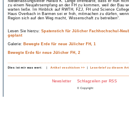
Niederlassungsleiter Harald K. Lange offenbarte, dass er nun nich
zu einem Neujahrsempfang an der FH zu kommen, weil der Bau wei
warten ließe. Im Hinblick auf RWTH, FZJ, FH und Science Coll
Haus Overbach in Barmen sei er froh, mitmachen zu dürfen, wenn
Region sich auf den Weg macht, Wissenschaft zu betreiben“.
Lesen Sie hierzu:
Spatenstich für Jülicher Fachhochschul-Neu
geplant
Galerie:
Bewegte Erde für neue Jülicher FH, 1
Bewegte Erde für neue Jülicher FH, 2
Dies ist mir was wert:
|
Artikel veschicken >>
|
Leserbrief zu diesem Art
Newsletter
Schlagzeilen per RSS
© Copyright