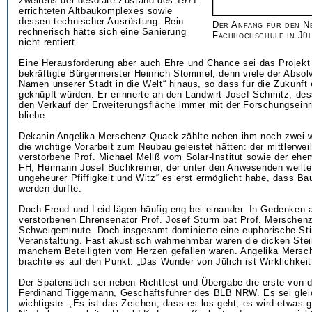
zweitens der desolate Zustand des 1971
errichteten Altbaukomplexes sowie
dessen technischer Ausrüstung. Rein
Der Anfang für den N
rechnerisch hätte sich eine Sanierung
Fachhochschule in Jül
nicht rentiert.
Eine Herausforderung aber auch Ehre und Chance sei das Projekt f
bekräftigte Bürgermeister Heinrich Stommel, denn viele der Absol
Namen unserer Stadt in die Welt“ hinaus, so dass für die Zukunf
geknüpft würden. Er erinnerte an den Landwirt Josef Schmitz, d
den Verkauf der Erweiterungsfläche immer mit der Forschungsein
bliebe.
Dekanin Angelika Merschenz-Quack zählte neben ihm noch zwei we
die wichtige Vorarbeit zum Neubau geleistet hätten: der mittlerwei
verstorbene Prof. Michael Meliß vom Solar-Institut sowie der ehe
FH, Hermann Josef Buchkremer, der unter den Anwesenden weilte 
ungeheurer Pfiffigkeit und Witz“ es erst ermöglicht habe, dass Ba
werden durfte.
Doch Freud und Leid lägen häufig eng bei einander. In Gedenken 
verstorbenen Ehrensenator Prof. Josef Sturm bat Prof. Mersche
Schweigeminute. Doch insgesamt dominierte eine euphorische St
Veranstaltung. Fast akustisch wahrnehmbar waren die dicken Stei
manchem Beteiligten vom Herzen gefallen waren. Angelika Mers
brachte es auf den Punkt: „Das Wunder von Jülich ist Wirklichkei
Der Spatenstich sei neben Richtfest und Übergabe die erste von d
Ferdinand Tiggemann, Geschäftsführer des BLB NRW. Es sei gleic
wichtigste: „Es ist das Zeichen, dass es los geht, es wird etwas 