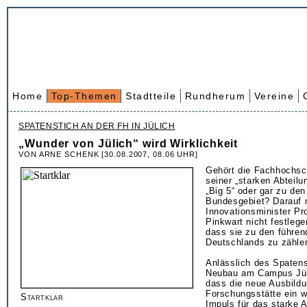
Home
Top-Themen
Stadtteile
Rundherum
Vereine
SPATENSTICH AN DER FH IN JÜLICH
„Wunder von Jülich“ wird Wirklichkeit
VON ARNE SCHENK [30.08.2007, 08.06 UHR]
Gehört die Fachhochsc
seiner „starken Abteilu
„Big 5“ oder gar zu den
Bundesgebiet? Darauf
Innovationsminister Pr
Pinkwart nicht festlege
dass sie zu den führen
Deutschlands zu zählen
Anlässlich des Spaten
Neubau am Campus Jüli
dass die neue Ausbild
Forschungsstätte ein we
Startklar
Impuls für das starke 