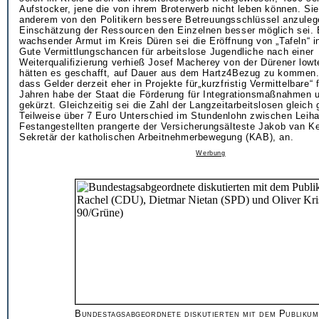
Aufstocker, jene die von ihrem Broterwerb nicht leben können. Sie
anderem von den Politikern bessere Betreuungsschlüssel anzuleg
Einschätzung der Ressourcen den Einzelnen besser möglich sei. E
wachsender Armut im Kreis Düren sei die Eröffnung von „Tafeln“ in
Gute Vermittlungschancen für arbeitslose Jugendliche nach einer
Weiterqualifizierung verhieß Josef Macherey von der Dürener low
hätten es geschafft, auf Dauer aus dem Hartz4Bezug zu kommen.
dass Gelder derzeit eher in Projekte für„kurzfristig Vermittelbare“ f
Jahren habe der Staat die Förderung für Integrationsmaßnahmen 
gekürzt. Gleichzeitig sei die Zahl der Langzeitarbeitslosen gleich 
Teilweise über 7 Euro Unterschied im Stundenlohn zwischen Leiha
Festangestellten prangerte der Versicherungsälteste Jakob van 
Sekretär der katholischen Arbeitnehmerbewegung (KAB), an.
Werbung
Bundestagsabgeordnete diskutierten mit dem Publiku