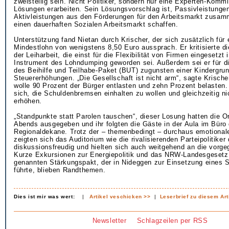
zweistellig sein. Nicht Politiker, sondern nur eine Experten-Komm
Lösungen erarbeiten. Sein Lösungsvorschlag ist, Passivleistunge
Aktivleistungen aus den Förderungen für den Arbeitsmarkt zusa
einen dauerhaften Sozialen Arbeitsmarkt schaffen.
Unterstützung fand Nietan durch Krischer, der sich zusätzlich für 
Mindestlohn von wenigstens 8,50 Euro aussprach. Er kritisierte di
der Leiharbeit, die einst für die Flexibilität von Firmen eingesetzt
Instrument des Lohndumping geworden sei. Außerdem sei er für d
des Beihilfe und Teilhabe-Paket (BUT) zugunsten einer Kindergru
Steuererhöhungen. „Die Gesellschaft ist nicht arm“, sagte Krischer
wolle 90 Prozent der Bürger entlasten und zehn Prozent belasten
sich, die Schuldenbremsen einhalten zu wollen und gleichzeitig ni
erhöhen.
„Standpunkte statt Parolen tauschen“, dieser Losung hatten die O
Abends ausgegeben und ihr folgten die Gäste in der Aula im Büro 
Regionaldekane. Trotz der – themenbedingt – durchaus emotiona
zeigten sich das Auditorium wie die rivalisierenden Parteipolitiker 
diskussionsfreudig und hielten sich auch weitgehend an die vor
Kurze Exkursionen zur Energiepolitik und das NRW-Landesgeset
genannten Stärkungspakt, der in Nideggen zur Einsetzung eines
führte, blieben Randthemen.
Dies ist mir was wert:
|
Artikel veschicken >>
|
Leserbrief zu diesem Art
Newsletter
Schlagzeilen per RSS