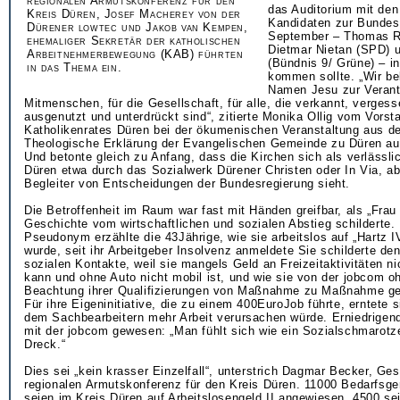
regionalen Armutskonferenz für den
das Auditorium mit den
Kreis Düren, Josef Macherey von der
Kandidaten zur Bundes
Dürener lowtec und Jakob van Kempen,
September – Thomas R
ehemaliger Sekretär der katholischen
Dietmar Nietan (SPD) u
Arbeitnehmerbewegung (KAB) führten
(Bündnis 9/ Grüne) – i
in das Thema ein.
kommen sollte. „Wir b
Namen Jesu zur Verant
Mitmenschen, für die Gesellschaft, für alle, die verkannt, vergesse
ausgenutzt und unterdrückt sind“, zitierte Monika Ollig vom Vorst
Katholikenrates Düren bei der ökumenischen Veranstaltung aus d
Theologische Erklärung der Evangelischen Gemeinde zu Düren au
Und betonte gleich zu Anfang, dass die Kirchen sich als verlässlic
Düren etwa durch das Sozialwerk Dürener Christen oder In Via, ab
Begleiter von Entscheidungen der Bundesregierung sieht.
Die Betroffenheit im Raum war fast mit Händen greifbar, als „Frau
Geschichte vom wirtschaftlichen und sozialen Abstieg schilderte.
Pseudonym erzählte die 43Jährige, wie sie arbeitslos auf „Hartz 
wurde, seit ihr Arbeitgeber Insolvenz anmeldete Sie schilderte den
sozialen Kontakte, weil sie mangels Geld an Freizeitaktivitäten n
kann und ohne Auto nicht mobil ist, und wie sie von der jobcom o
Beachtung ihrer Qualifizierungen von Maßnahme zu Maßnahme ge
Für ihre Eigeninitiative, die zu einem 400EuroJob führte, erntete si
dem Sachbearbeitern mehr Arbeit verursachen würde. Erniedrigen
mit der jobcom gewesen: „Man fühlt sich wie ein Sozialschmarotzer
Dreck.“
Dies sei „kein krasser Einzelfall“, unterstrich Dagmar Becker, Ges
regionalen Armutskonferenz für den Kreis Düren. 11000 Bedarfsg
seien im Kreis Düren auf Arbeitslosengeld II angewiesen, 4500 se