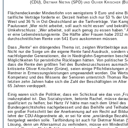
(CDU), Dietmar Nietan (SPD) und Oliver Krischer (B
Flächendeckender Mindestlohn von wenigstens 9 Euro und eine B
tarifliche Verträge forderte er. Derzeit hielten sich nur 53 % der 
West und 36 % in Ost-Deutschland an die Tarifverträge. Van Kamp
Pauluswort „Wer nicht arbeitet, soll auch nicht essen“ und bekräft
Umkehrschluss: „Wer arbeitet, soll auch genug zu essen haben.“ 
er eine Lebensleistungsrente. Die Hälfte aller Frauen habe 2012 mi
durchschnittlichen Rente von 541 Euro auskommen müssen.
Dass „Rente“ ein drängendes Thema ist, zeigten Wortbeiträge au
Nicht nur die Sorge um die eigene Rente fand Ausdruck, sondern v
nachfolgender Generationen, die in Niedriglohn-Segmenten beschäf
Möglichkeiten für persönliche Rücklagen hätten. Von politischer S
dass die Rente den größten Teil des Bundeszuschusses ausmache,
kritisierte Oliver Krischer (Grüne), seien einige Pflichtleistungen 
Rentner in Ermessungsleistungen umgewandelt worden. Die Werts
Kompetenz und des Wissens der Senioren unterstrich Thomas Rac
letzten zehn Jahren habe sich die Zahl der Beschäftigten im Alte
65 Jahren verdoppelt.
Einig waren sich die Politiker, dass ein Schicksal wie das von „F
inakzeptabel ist. Das Sozialsystem, betonte Rachel, müsse darau
qualifiziert zu helfen; bei Hartz IV hätte man nach dem Urteil des
Bundesgerichtshofes nachgebessert und das Beihilfe und Teilhab
ein großer Fortschritt bei der Anerkennung auf ein Recht auf Bild
lehnt der CDU-Abgeordnete ab, er sei für eine „anständige Bezahlun
festgelegt werden solle. Tarifbindung ist auch für Dietmar Nietan
Lösung, denn um Altersarmut zu verhindern, müsse ein Mindestlo