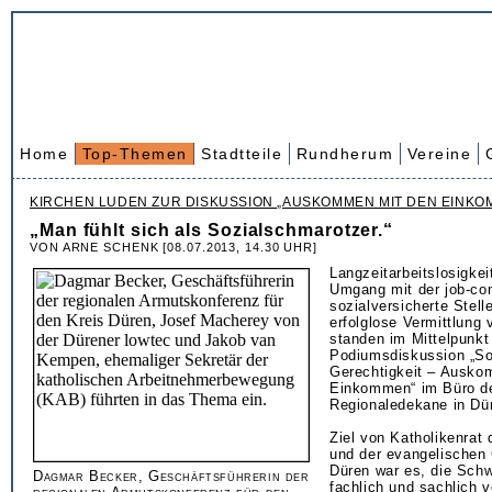
Home
Top-Themen
Stadtteile
Rundherum
Vereine
KIRCHEN LUDEN ZUR DISKUSSION „AUSKOMMEN MIT DEN EINKO
„Man fühlt sich als Sozialschmarotzer.“
VON ARNE SCHENK [08.07.2013, 14.30 UHR]
Langzeitarbeitslosigkei
Umgang mit der job-c
sozialversicherte Stell
erfolglose Vermittlung 
standen im Mittelpunkt
Podiumsdiskussion „So
Gerechtigkeit – Ausk
Einkommen“ im Büro d
Regionaledekane in Dü
Ziel von Katholikenrat
und der evangelischen
Düren war es, die Sch
Dagmar Becker, Geschäftsführerin der
fachlich und sachlich v