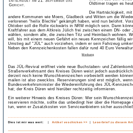
entscheidet am 21. September das
Oldtimer tragen es heu
Gericht.
Die Hartnäckigkeit, mit
andere Kommunen wie Moers, Gladbeck und Witten um die Wieder
verlorenen "heilix Blechle" gekämpft haben, wird nun belohnt. Vor
Oktober soll die Rolle rückwärts in NRW möglich sein. Dann könne
Kraftfahrer aus dem Altkreis Jülich frei zwischen einem DN- ode
wählen, sondern alle, die zwischen Titz und Heimbach wohnen. We
will, bis mit einem neuen Gefährt ein neues Kennzeichen fällig wi
Umstieg auf "JÜL" auch vorziehen, indem er sein Fahrzeug umken
Neben den Kennzeichenkosten fallen dafür rund 40 Euro Verwaltu
Werbung
Das JÜL-Revival eröffnet viele neue Buchstaben- und Zahlenkomb
Straßenverkehrsamt des Kreises Düren weist jedoch ausdrücklich 
derzeit noch keine Wunschkennzeichen vorbestellt werden können
mailen ist also zwecklos. Reservierungen sind erst möglich, wenn
Bundesverkehrsminister die Wiedereinführung des JÜL-Kennzeic
hat; der Kreis Düren wird hierüber rechtzeitig informieren.
Ein weiterer Hinweis des Kreises Düren: Wer sein Wunschkennzeic
reservieren möchte, sollte das unbedingt hier über die Homepage
tun, wenn er Zusatzkosten von Serviceanbietern sicher ausschli
Dies ist mir was wert:
|
Artikel veschicken >>
|
Leserbrief zu diesem Art