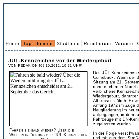
Home
Top-Themen
Stadtteile
Rundherum
Vereine
JÜL-Kennzeichen vor der Wiedergeburt
VON REDAKION [08.10.2012, 10.51 UHR]
Das JÜL-Kennzeichen 
Comeback. Wenn der Bu
Sitzung am 21. Septem
dann erleben in Nordrhe
verblichene Kennzeiche
Wiedergeburt, darunter
Altkreises Jülich. Er w
Anfang 1972 im Zuge 
Neugliederung im neue
aufgegangen, in dem s
Fahrzeuge mit DN-Ken
zugelassen wurden.
Fahren sie bald wieder? Über die
In der Folge verschwa
Wiedereinführung der JÜL-Kennzeichen
und mit aus dem Straße