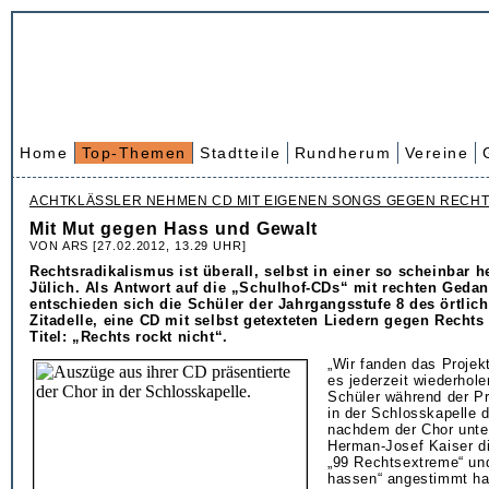
Home
Top-Themen
Stadtteile
Rundherum
Vereine
ACHTKLÄSSLER NEHMEN CD MIT EIGENEN SONGS GEGEN RECHT
Mit Mut gegen Hass und Gewalt
VON ARS [27.02.2012, 13.29 UHR]
Rechtsradikalismus ist überall, selbst in einer so scheinbar h
Jülich. Als Antwort auf die „Schulhof-CDs“ mit rechten Geda
entschieden sich die Schüler der Jahrgangsstufe 8 des örtl
Zitadelle, eine CD mit selbst getexteten Liedern gegen Recht
Titel: „Rechts rockt nicht“.
„Wir fanden das Projek
es jederzeit wiederhole
Schüler während der Pr
in der Schlosskapelle de
nachdem der Chor unte
Herman-Josef Kaiser d
„99 Rechtsextreme“ un
hassen“ angestimmt ha