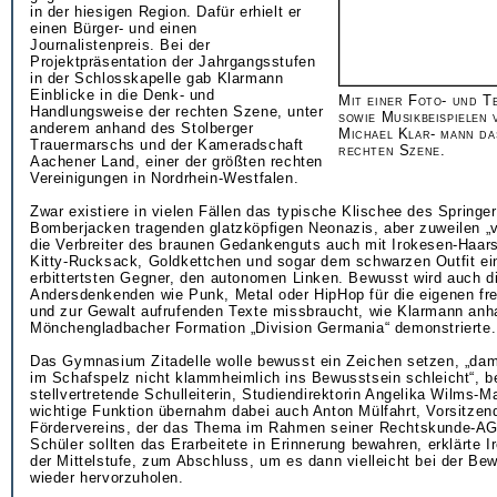
in der hiesigen Region. Dafür erhielt er
einen Bürger- und einen
Journalistenpreis. Bei der
Projektpräsentation der Jahrgangsstufen
in der Schlosskapelle gab Klarmann
Einblicke in die Denk- und
Mit einer Foto- und T
Handlungsweise der rechten Szene, unter
sowie Musikbeispielen 
anderem anhand des Stolberger
Michael Klar- mann da
Trauermarschs und der Kameradschaft
rechten Szene.
Aachener Land, einer der größten rechten
Vereinigungen in Nordrhein-Westfalen.
Zwar existiere in vielen Fällen das typische Klischee des Springer
Bomberjacken tragenden glatzköpfigen Neonazis, aber zuweilen „v
die Verbreiter des braunen Gedankenguts auch mit Irokesen-Haarsc
Kitty-Rucksack, Goldkettchen und sogar dem schwarzen Outfit ei
erbittertsten Gegner, den autonomen Linken. Bewusst wird auch d
Andersdenkenden wie Punk, Metal oder HipHop für die eigenen fr
und zur Gewalt aufrufenden Texte missbraucht, wie Klarmann anh
Mönchengladbacher Formation „Division Germania“ demonstrierte.
Das Gymnasium Zitadelle wolle bewusst ein Zeichen setzen, „dami
im Schafspelz nicht klammheimlich ins Bewusstsein schleicht“, b
stellvertretende Schulleiterin, Studiendirektorin Angelika Wilms-M
wichtige Funktion übernahm dabei auch Anton Mülfahrt, Vorsitzen
Fördervereins, der das Thema im Rahmen seiner Rechtskunde-AG
Schüler sollten das Erarbeitete in Erinnerung bewahren, erklärte I
der Mittelstufe, zum Abschluss, um es dann vielleicht bei der Be
wieder hervorzuholen.