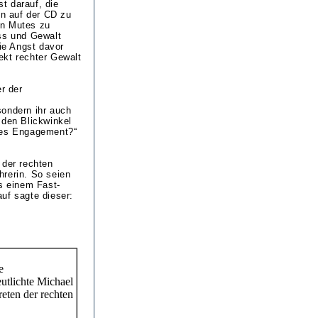
t darauf, die
n auf der CD zu
en Mutes zu
s und Gewalt
ie Angst davor
ekt rechter Gewalt
r der
sondern ihr auch
 den Blickwinkel
ches Engagement?“
 der rechten
ehrerin. So seien
us einem Fast-
uf sagte dieser: