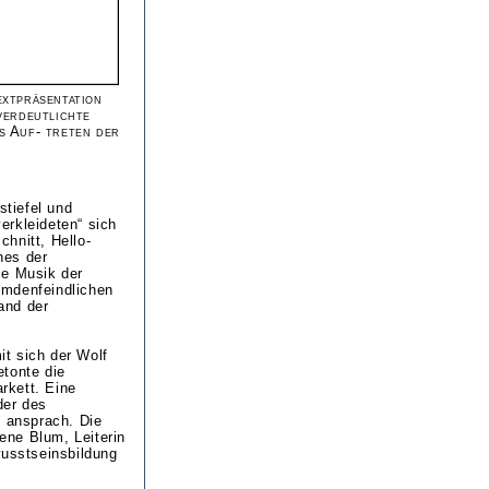
extpräsentation
verdeutlichte
s Auf- treten der
stiefel und
erkleideten“ sich
hnitt, Hello-
nes der
ie Musik der
emdenfeindlichen
and der
t sich der Wolf
etonte die
arkett. Eine
der des
 ansprach. Die
rene Blum, Leiterin
wusstseinsbildung