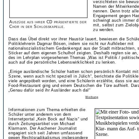
verzichteten sie bewuss
Namen der Mitwirkende
nennen. Denn trotz all
Engagement gegen Has
schwingt auch immer d
Auszüge aus ihrer CD präsentierte der
mit, selbst zum Zielobj
Chor in der Schlosskapelle.
zu werden.
Dass das Übel direkt vor ihrer Haustür lauert, bewiesen die Schüle
Politiklehrerin Dagmar Bösen, indem sie nicht nur Aufkleber mit
nationalsozialistischem Gedankengut aus der Stadt mitbrachten, 
Sticker auf dem eigenen Schulhof zeigten. Deshalb regten sie an,
des im Lehrplan vorgesehenen Themas „Was ist Politik / politis
auch auf die persönliche Lebenswirklichkeit zu lenken.
„Einige ausländische Schüler hatten schon persönlich Kontakt mit
Szene, wenn auch nicht speziell in Jülich“, berichtete die Politikl
viele angepöbelt worden, und eine Schülerin erzählte, dass sie a
Food-Restaurant ging und einem Deutschen die Türe aufhielt. Dara
„Genau dafür seid ihr Ausländer auch da!“
Werbung
Informationen zum Thema erhielten die
Schüler unter anderem von dem
Internetportal „Kein Bock auf Nazis“ und
durch Zeitungsartikel von Michael
Klarmann. Der Aachener Journalist
engagiert sich seit Jahren umfassend
gegen Rechtsradikalismus insbesondere