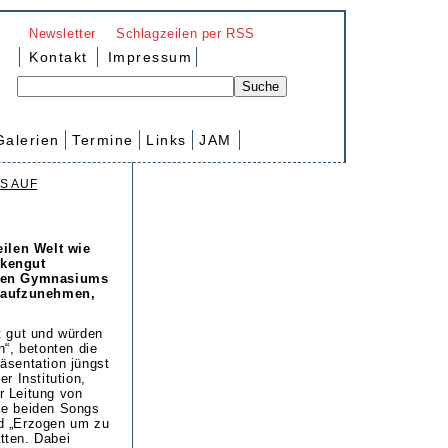
Newsletter
Schlagzeilen per RSS
Kontakt
Impressum
Galerien
Termine
Links
JAM
S AUF
eilen Welt wie
nkengut
ichen Gymnasiums
s aufzunehmen,
t gut und würden
n“, betonten die
äsentation jüngst
r Institution,
r Leitung von
ie beiden Songs
d „Erzogen um zu
tten. Dabei