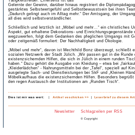
Tätigkeitsfelder. Einerseits ist das
Gelernte der Gewinn, darüber hinaus registriert die Diplompädago
gestärktes Selbstwertgefühl und Selbstbewusstsein bei ihren Tea
„Dadurch gelingt auch im Alltag mehr.“ Der Amtsgang, der Umgang
all dies wird selbstverständlicher.
Schließlich und letztlich ist „Möbel und mehr…“ ein christliches 
Aspekt, gut erhaltene Dekorations- und Einrichtungsgegenstände 
wegzuwerfen, folgt dem Gedanken des pfeglichen Umgangs mit G
oder zeitgemäß formuliert: Der Nachhaltigkeit und Ökologie.
„Möbel und mehr“, davon ist Mechthild Bonz überzeugt, schließt 
sozialen Netzwerk der Stadt Jülich. „Wir passen gut in die Runde 
existenzsichernden Hilfen, die sich in Jülich in einem runden Tisc
haben.“ Dazu gehört die Ausgabe von Kleidung – etwa bei „fairka
„Kleiderlädchen“ - Nahrungsmitteln bei der „Tafel“, speziell auf Ki
ausgelegte Sach- und Dienstleistungen bei SkF und „Kleinen Hän
Möbelkaufhaus die existenzsichernden Hilfen. Besonders begrüßt d
den regen Austausch der Institutionen am „Runden Tisch“.
Dies ist mir was wert:
|
Artikel veschicken >>
|
Leserbrief zu diesem Art
Newsletter
Schlagzeilen per RSS
© Copyright