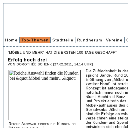
Home
Top-Themen
Stadtteile
Rundherum
Vereine
"MÖBEL UND MEHR" HAT DIE ERSTEN 100 TAGE GESCHAFFT
Erfolg hoch drei
VON DOROTHÉE SCHENK [27.02.2011, 14.14 UHR]
Die Zufriedenheit in de
spricht Bände. Rund 1
Eröffnung von „Möbel
zweiter Hand“ ist berei
Konzept ist aufgegange
natürlich immer noch in
räumt Mechthild Bonz,
und Projektleiterin des
Möbelkaufhauses des C
Sozialwerks Jülich ein
sind die Erfolge ables
verzeichnen eine stei
der Kunden- und Spend
Reiche Auswahl finden die Kunden bei
entwickeln sich ebenfal