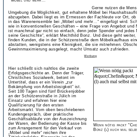
"Möbel und mehr…"
Gerne nutzen die Mens
Umgebung die Möglichkeit, gut erhaltene Möbel bei Haushaltsauf
abzugeben. Dabei liegt es im Ermessen der Fachleute vor Ort, ob 
in das Warenensemble bei „Möbel und mehr…“ eingefügt wird. Schl
wie in konventionellen Geschäften – eine Frage von Angebot und 
ist manchmal gar nicht so einfach, denn jeder Spender und jedes
seine Geschichte“, erklärt Mechthild Bonz. Und diese geht weiter
finden Kunden, die in der Schützenstraße dem Möbelkaufhaus ei
abstatten, wenigstens eine Kleinigkeit, die sie mitnehmen. Obsch
Gewinnmaximierung ausgelegt, macht Umsatz auch zufrieden.
Werbung
Hier schließt sich nahtlos die zweite
Erfolgsgeschichte an. Denn der Träger,
Christliches Sozialwerk, betont im
Untertitel, dass er ein Verein „zur
Bekämpfung von Arbeitslosigkeit“ ist.
Seit 100 Tagen sind fünf Brückenjobber
an der Schützenstraße in Jülich im
Einsatz und erfahren hier eine
Qualifizierung für den ersten
Arbeitsmarkt. Vom oben beschriebenen
Kundengespräch, über praktische
Geschäftsabläufe von der Auszeichnung
der Waren, der Bedienung der Kasse bis
Wenn nötig packt "Che
zum Arrangement für den Verkauf von
Bonz (l) auch mal selb
„Möbel und mehr“ reichen ihre