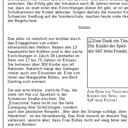
erreichen. Der Erfolg gibt der Initiatorin nach 36 Jahren immer no
nur, dass es statt einer drei Einrichtungen dieser Art gibt, er ist a
Schulkarrieren der Kinder ablesbar. Gingen damals die meisten Ki
Schweizer Siedlung auf die Sonderschule, machen heute viele ihr
der Regelschule.
Werbung
Das alles ist natürlich nur leistbar durch
das Engagement von vielen
ehrenamtlichen Helfern. Neben den 13
hauptamtlichen Kräften sind in den sechs
Einrichtungen in Jülich 38 Lernhelfer im
Alter von 17 bis 75 Jahren im Einsatz.
Sie betreuen über 300 Kinder aus elf
Nationen. Natürlich hängt das Gelingen
immer auch von Einzelnen ab. Eine von
ihnen war Margarethe Bülles, wie Berti
Gierling sich erinnert.
Sie war eine kleine, zierliche Frau, die
Zum Dank ein Tänzchen
stets mit Hut zur Spielzeit in der
Kinder der Spiel- und
Schweizer Straße erschien. Die
SkF beim Festakt.
„Ersatzoma“ hatte nicht nur die tiefe
Zuneigung ihrer Schützlingen, sondern
auch den absoluten Respekt. „Wer über die Stränge schlägt, dem 
Händchen“, so die Vereinbarung. Das Kind musste an diesem Tag 
verlassen, wusste aber, dass Frau Bülles nicht auf ewig böse war
war ein Bonbon.