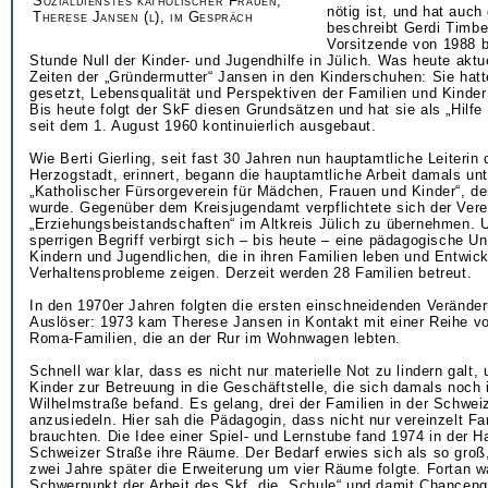
Sozialdienstes katholischer Frauen,
nötig ist, und hat auch
Therese Jansen (l), im Gespräch
beschreibt Gerdi Timbe
Vorsitzende von 1988 b
Stunde Null der Kinder- und Jugendhilfe in Jülich. Was heute aktue
Zeiten der „Gründermutter“ Jansen in den Kinderschuhen: Sie hatt
gesetzt, Lebensqualität und Perspektiven der Familien und Kinder
Bis heute folgt der SkF diesen Grundsätzen und hat sie als „Hilfe 
seit dem 1. August 1960 kontinuierlich ausgebaut.
Wie Berti Gierling, seit fast 30 Jahren nun hauptamtliche Leiterin 
Herzogstadt, erinnert, begann die hauptamtliche Arbeit damals u
„Katholischer Fürsorgeverein für Mädchen, Frauen und Kinder“, 
wurde. Gegenüber dem Kreisjugendamt verpflichtete sich der Vere
„Erziehungsbeistandschaften“ im Altkreis Jülich zu übernehmen. 
sperrigen Begriff verbirgt sich – bis heute – eine pädagogische U
Kindern und Jugendlichen, die in ihren Familien leben und Entwic
Verhaltensprobleme zeigen. Derzeit werden 28 Familien betreut.
In den 1970er Jahren folgten die ersten einschneidenden Verände
Auslöser: 1973 kam Therese Jansen in Kontakt mit einer Reihe vo
Roma-Familien, die an der Rur im Wohnwagen lebten.
Schnell war klar, dass es nicht nur materielle Not zu lindern galt
Kinder zur Betreuung in die Geschäftstelle, die sich damals noch 
Wilhelmstraße befand. Es gelang, drei der Familien in der Schwei
anzusiedeln. Hier sah die Pädagogin, dass nicht nur vereinzelt Fam
brauchten. Die Idee einer Spiel- und Lernstube fand 1974 in der
Schweizer Straße ihre Räume. Der Bedarf erwies sich als so groß,
zwei Jahre später die Erweiterung um vier Räume folgte. Fortan w
Schwerpunkt der Arbeit des Skf, die „Schule“ und damit Chanceng