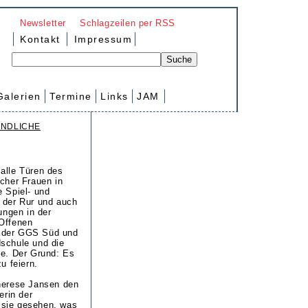
Newsletter
Schlagzeilen per RSS
Kontakt
Impressum
Galerien
Termine
Links
JAM
ENDLICHE
alle Türen des
scher Frauen in
e Spiel- und
 der Rur und auch
tungen in der
 Offenen
 der GGS Süd und
schule und die
le. Der Grund: Es
u feiern.
Therese Jansen den
erin der
sie gesehen, was