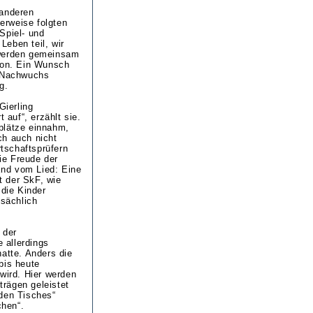
 anderen
erweise folgten
Spiel- und
eben teil, wir
 werden gemeinsam
ion. Ein Wunsch
n Nachwuchs
g.
Gierling
 auf“, erzählt sie.
plätze einnahm,
ch auch nicht
tschaftsprüfern
die Freude der
End vom Lied: Eine
t der SkF, wie
 die Kinder
tsächlich
 der
e allerdings
atte. Anders die
bis heute
wird. Hier werden
trägen geleistet
nden Tisches“
chen“.