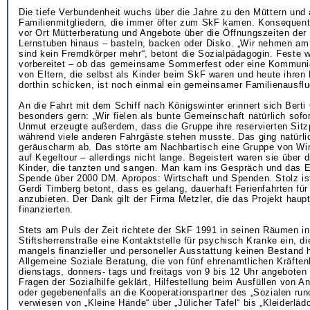
Die tiefe Verbundenheit wuchs über die Jahre zu den Müttern und
Familienmitgliedern, die immer öfter zum SkF kamen. Konsequent
vor Ort Mütterberatung und Angebote über die Öffnungszeiten der 
Lernstuben hinaus – basteln, backen oder Disko. „Wir nehmen am L
sind kein Fremdkörper mehr“, betont die Sozialpädagogin. Feste
vorbereitet – ob das gemeinsame Sommerfest oder eine Kommun
von Eltern, die selbst als Kinder beim SkF waren und heute ihre
dorthin schicken, ist noch einmal ein gemeinsamer Familienausflu
An die Fahrt mit dem Schiff nach Königswinter erinnert sich Berti 
besonders gern: „Wir fielen als bunte Gemeinschaft natürlich sofort
Unmut erzeugte außerdem, dass die Gruppe ihre reservierten Sitz
während viele anderen Fahrgäste stehen musste. Das ging natürli
geräuscharm ab. Das störte am Nachbartisch eine Gruppe von Wir
auf Kegeltour – allerdings nicht lange. Begeistert waren sie über 
Kinder, die tanzten und sangen. Man kam ins Gespräch und das 
Spende über 2000 DM. Apropos: Wirtschaft und Spenden. Stolz is
Gerdi Timberg betont, dass es gelang, dauerhaft Ferienfahrten für
anzubieten. Der Dank gilt der Firma Metzler, die das Projekt haup
finanzierten.
Stets am Puls der Zeit richtete der SkF 1991 in seinen Räumen in
Stiftsherrenstraße eine Kontaktstelle für psychisch Kranke ein, di
mangels finanzieller und personeller Ausstattung keinen Bestand h
Allgemeine Soziale Beratung, die von fünf ehrenamtlichen Kräften
dienstags, donners- tags und freitags von 9 bis 12 Uhr angeboten 
Fragen der Sozialhilfe geklärt, Hilfestellung beim Ausfüllen von An
oder gegebenenfalls an die Kooperationspartner des „Sozialen ru
verwiesen von „Kleine Hände“ über „Jülicher Tafel“ bis „Kleiderläd