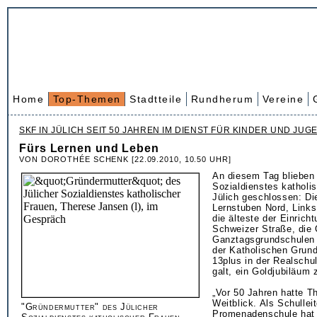
Home
Top-Themen
Stadtteile
Rundherum
Vereine
SKF IN JÜLICH SEIT 50 JAHREN IM DIENST FÜR KINDER UND JUG
Fürs Lernen und Leben
VON DOROTHÉE SCHENK [22.09.2010, 10.50 UHR]
An diesem Tag blieben 
Sozialdienstes katholi
Jülich geschlossen: Di
Lernstuben Nord, Links
die älteste der Einrich
Schweizer Straße, die
Ganztagsgrundschulen
der Katholischen Grund
13plus in der Realschu
galt, ein Goldjubiläum z
„Vor 50 Jahren hatte 
Weitblick. Als Schulleit
"Gründermutter" des Jülicher
Promenadenschule hat 