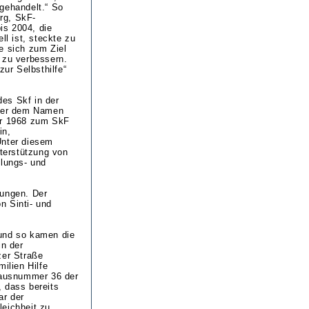
 gehandelt.“ So
rg, SkF-
is 2004, die
ll ist, steckte zu
e sich zum Ziel
 zu verbessern.
zur Selbsthilfe“
des Skf in der
nter dem Namen
der 1968 zum SkF
in,
Unter diesem
nterstützung von
klungs- und
rungen. Der
n Sinti- und
, und so kamen die
in der
zer Straße
ilien Hilfe
 Hausnummer 36 der
 dass bereits
ar der
leichheit zu