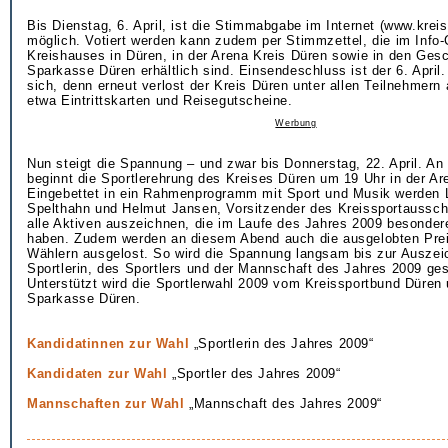
Bis Dienstag, 6. April, ist die Stimmabgabe im Internet (www.krei
möglich. Votiert werden kann zudem per Stimmzettel, die im Info-
Kreishauses in Düren, in der Arena Kreis Düren sowie in den Gesc
Sparkasse Düren erhältlich sind. Einsendeschluss ist der 6. April
sich, denn erneut verlost der Kreis Düren unter allen Teilnehmern 
etwa Eintrittskarten und Reisegutscheine.
Werbung
Nun steigt die Spannung – und zwar bis Donnerstag, 22. April. A
beginnt die Sportlerehrung des Kreises Düren um 19 Uhr in der Ar
Eingebettet in ein Rahmenprogramm mit Sport und Musik werden 
Spelthahn und Helmut Jansen, Vorsitzender des Kreissportaussc
alle Aktiven auszeichnen, die im Laufe des Jahres 2009 besonder
haben. Zudem werden an diesem Abend auch die ausgelobten Preis
Wählern ausgelost. So wird die Spannung langsam bis zur Auszei
Sportlerin, des Sportlers und der Mannschaft des Jahres 2009 ges
Unterstützt wird die Sportlerwahl 2009 vom Kreissportbund Düren 
Sparkasse Düren.
Kandidatinnen zur Wahl
„Sportlerin des Jahres 2009“
Kandidaten zur Wahl
„Sportler des Jahres 2009“
Mannschaften zur Wahl
„Mannschaft des Jahres 2009“