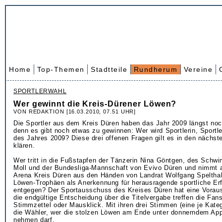
Home
Top-Themen
Stadtteile
Rundherum
Vereine
SPORTLERWAHL
Wer gewinnt die Kreis-Dürener Löwen?
VON REDAKTION [16.03.2010, 07.51 UHR]
Die Sportler aus dem Kreis Düren haben das Jahr 2009 längst noc
denn es gibt noch etwas zu gewinnen: Wer wird Sportlerin, Sportl
des Jahres 2009? Diese drei offenen Fragen gilt es in den nächs
klären.
Wer tritt in die Fußstapfen der Tänzerin Nina Göntgen, des Schw
Moll und der Bundesliga-Mannschaft von Evivo Düren und nimmt am
Arena Kreis Düren aus den Händen von Landrat Wolfgang Speltha
Löwen-Trophäen als Anerkennung für herausragende sportliche Er
entgegen? Der Sportausschuss des Kreises Düren hat eine Voraus
die endgültige Entscheidung über die Titelvergabe treffen die Fan
Stimmzettel oder Mausklick. Mit ihren drei Stimmen (eine je Kate
die Wähler, wer die stolzen Löwen am Ende unter donnerndem Ap
nehmen darf.