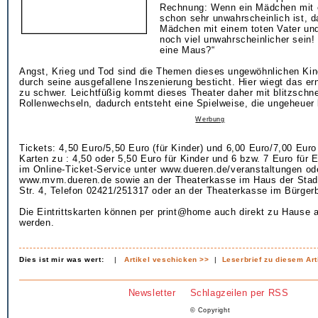
Rechnung: Wenn ein Mädchen mit e
schon sehr unwahrscheinlich ist, 
Mädchen mit einem toten Vater und
noch viel unwahrscheinlicher sein!
eine Maus?“
Angst, Krieg und Tod sind die Themen dieses ungewöhnlichen Kin
durch seine ausgefallene Inszenierung besticht. Hier wiegt das e
zu schwer. Leichtfüßig kommt dieses Theater daher mit blitzschn
Rollenwechseln, dadurch entsteht eine Spielweise, die ungeheuer 
Werbung
Tickets: 4,50 Euro/5,50 Euro (für Kinder) und 6,00 Euro/7,00 Eur
Karten zu : 4,50 oder 5,50 Euro für Kinder und 6 bzw. 7 Euro für 
im Online-Ticket-Service unter www.dueren.de/veranstaltungen od
www.mvm.dueren.de sowie an der Theaterkasse im Haus der Stad
Str. 4, Telefon 02421/251317 oder an der Theaterkasse im Bürgerb
Die Eintrittskarten können per print@home auch direkt zu Hause 
werden.
Dies ist mir was wert:
|
Artikel veschicken >>
|
Leserbrief zu diesem Art
Newsletter
Schlagzeilen per RSS
© Copyright