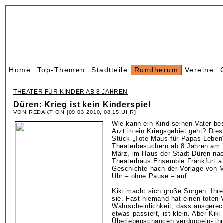
Home
Top-Themen
Stadtteile
Rundherum
Vereine
THEATER FÜR KINDER AB 8 JAHREN
Düren: Krieg ist kein Kinderspiel
VON REDAKTION [09.03.2010, 08.15 UHR]
Wie kann ein Kind seinen Vater be
Arzt in ein Kriegsgebiet geht? Die
Stück „Tote Maus für Papas Leben
Theaterbesuchern ab 8 Jahren am 
März, im Haus der Stadt Düren na
Theaterhaus Ensemble Frankfurt a.
Geschichte nach der Vorlage von M
Uhr – ohne Pause – auf.
Kiki macht sich große Sorgen. Ihre
sie. Fast niemand hat einen toten 
Wahrscheinlichkeit, dass ausgerec
etwas passiert, ist klein. Aber Kiki 
Überlebenschancen verdoppeln- ih