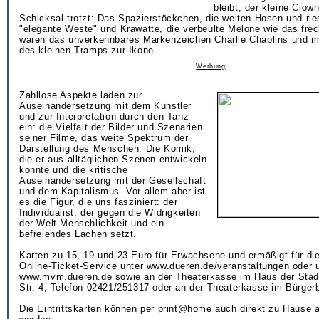
bleibt, der kleine Clow
Schicksal trotzt: Das Spazierstöckchen, die weiten Hosen und rie
"elegante Weste" und Krawatte, die verbeulte Melone wie das fre
waren das unverkennbares Markenzeichen Charlie Chaplins und m
des kleinen Tramps zur Ikone.
Werbung
Zahllose Aspekte laden zur
Auseinandersetzung mit dem Künstler
und zur Interpretation durch den Tanz
ein: die Vielfalt der Bilder und Szenarien
seiner Filme, das weite Spektrum der
Darstellung des Menschen. Die Komik,
die er aus alltäglichen Szenen entwickeln
konnte und die kritische
Auseinandersetzung mit der Gesellschaft
und dem Kapitalismus. Vor allem aber ist
es die Figur, die uns fasziniert: der
Individualist, der gegen die Widrigkeiten
der Welt Menschlichkeit und ein
befreiendes Lachen setzt.
Karten zu 15, 19 und 23 Euro für Erwachsene und ermäßigt für die
Online-Ticket-Service unter www.dueren.de/veranstaltungen oder 
www.mvm.dueren.de sowie an der Theaterkasse im Haus der Stad
Str. 4, Telefon 02421/251317 oder an der Theaterkasse im Bürgerb
Die Eintrittskarten können per print@home auch direkt zu Hause 