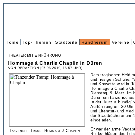
Home
Top-Themen
Stadtteile
Rundherum
Vereine
THEATER MIT EINFÜHRUNG
Hommage à Charlie Chaplin in Düren
VON REDAKTION [07.03.2010, 13.57 UHR]
Dem tragischen Held m
und riesigen Schuhe, "
und Krawatte wird in “K
Hommage à Charlie Ch
Dienstag, 9. März, im 
Düren ein tänzerische
In der „kurz & bündig“ 
Auffüh-rung um 20 Uhr 
und Literatur- und Medi
der Stadtbücherei um 
eingeladen.
Er war der arme Vagabu
Tanzender Tramp: Hommage à Chaplin
Rückschlägen des Leb