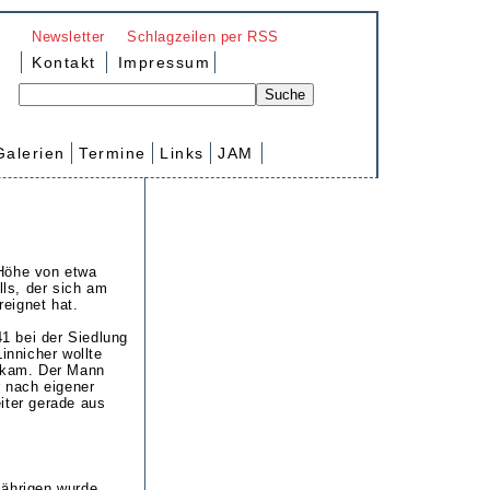
Newsletter
Schlagzeilen per RSS
Kontakt
Impressum
Galerien
Termine
Links
JAM
 Höhe von etwa
lls, der sich am
eignet hat.
41 bei der Siedlung
nnicher wollte
n kam. Der Mann
r nach eigener
iter gerade aus
ährigen wurde