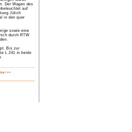
en. Der Wagen des
nbeleuchtet auf
htung Jülich
l in den quer
rige sowie eine
nnich durch RTW
rden.
pt. Bis zur
e L 241 in beide
n.
ikel >>