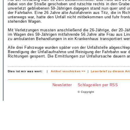
dabei von der Straße geschoben und rutschte rechts in den Grab
unverletzt gebliebenen 59-Jährigen dagegen stand nun quer und u
der Fahrbahn. Eine 26 Jahre alte Autofahrerin aus Titz, die in Ric
unterwegs war, hatte den Unfall nicht mitbekommen und fuhr fronta
stehenden Wagen.
Mit Verletzungen mussten anschließend die 26-Jährige, der 20-Jäh
im Wagen des 59-Jährigen mitfahrende 56 Jahre alte Frau aus Li
zu ambulanten Behandlungen in ein Krankenhaus transportiert we
Alle drei Fahrzeuge wurden später von der Unfallstelle abgeschlep
Beendigung der Unfallaufnahme und Reinigung der Fahrbahn war di
Richtungen gesperrt. Die Ermittlungen zur Unfallursache dauern a
Dies ist mir was wert:
|
Artikel veschicken >>
|
Leserbrief zu diesem Art
Newsletter
Schlagzeilen per RSS
© Copyright