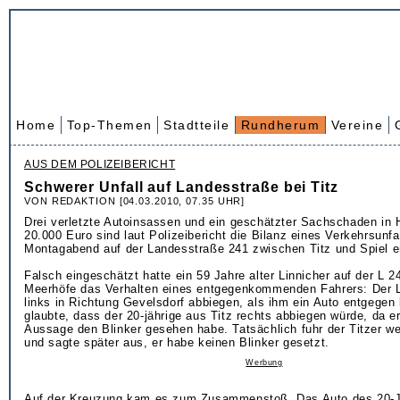
Home
Top-Themen
Stadtteile
Rundherum
Vereine
AUS DEM POLIZEIBERICHT
Schwerer Unfall auf Landesstraße bei Titz
VON REDAKTION [04.03.2010, 07.35 UHR]
Drei verletzte Autoinsassen und ein geschätzter Sachschaden in
20.000 Euro sind laut Polizeibericht die Bilanz eines Verkehrsunfa
Montagabend auf der Landesstraße 241 zwischen Titz und Spiel er
Falsch eingeschätzt hatte ein 59 Jahre alter Linnicher auf der L 2
Meerhöfe das Verhalten eines entgegenkommenden Fahrers: Der Li
links in Richtung Gevelsdorf abbiegen, als ihm ein Auto entgege
glaubte, dass der 20-jährige aus Titz rechts abbiegen würde, da e
Aussage den Blinker gesehen habe. Tatsächlich fuhr der Titzer we
und sagte später aus, er habe keinen Blinker gesetzt.
Werbung
Auf der Kreuzung kam es zum Zusammenstoß. Das Auto des 20-J