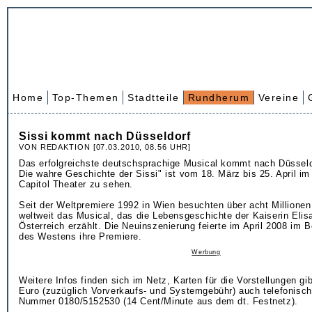
Home
Top-Themen
Stadtteile
Rundherum
Vereine
Sissi kommt nach Düsseldorf
VON REDAKTION [07.03.2010, 08.56 UHR]
Das erfolgreichste deutschsprachige Musical kommt nach Düsseldo
Die wahre Geschichte der Sissi" ist vom 18. März bis 25. April im
Capitol Theater zu sehen.
Seit der Weltpremiere 1992 in Wien besuchten über acht Million
weltweit das Musical, das die Lebensgeschichte der Kaiserin Elis
Österreich erzählt. Die Neuinszenierung feierte im April 2008 im B
des Westens ihre Premiere.
Werbung
Weitere Infos finden sich im Netz, Karten für die Vorstellungen gi
Euro (zuzüglich Vorverkaufs- und Systemgebühr) auch telefonisch
Nummer 0180/5152530 (14 Cent/Minute aus dem dt. Festnetz).