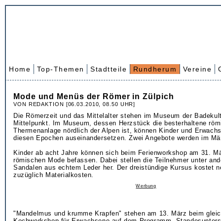
Home
Top-Themen
Stadtteile
Rundherum
Vereine
Mode und Menüs der Römer in Zülpich
VON REDAKTION [06.03.2010, 08.50 UHR]
Die Römerzeit und das Mittelalter stehen im Museum der Badekult
Mittelpunkt. Im Museum, dessen Herzstück die besterhaltene röm
Thermenanlage nördlich der Alpen ist, können Kinder und Erwachs
diesen Epochen auseinandersetzen. Zwei Angebote werden im März
Kinder ab acht Jahre können sich beim Ferienworkshop am 31. Mä
römischen Mode befassen. Dabei stellen die Teilnehmer unter an
Sandalen aus echtem Leder her. Der dreistündige Kursus kostet 
zuzüglich Materialkosten.
Werbung
"Mandelmus und krumme Krapfen" stehen am 13. März beim glei
Kochworkshop für Erwachsene auf dem Programm. Standesunters