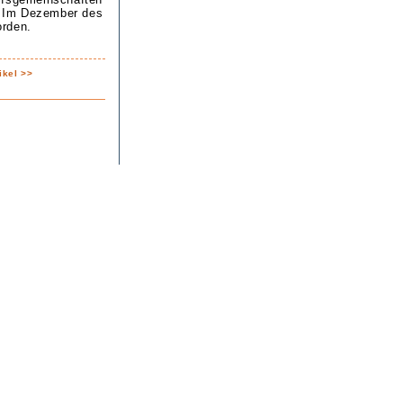
: Im Dezember des
orden.
ikel >>