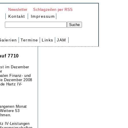
Newsletter
Schlagzeilen per RSS
Kontakt
Impressum
Galerien
Termine
Links
JAM
auf 7710
 ist im Dezember
er
balen Finanz- und
nde Dezember 2008
de Hartz IV-
gangenen Monat
 Weitere 53
nahmen.
tz IV-Leistungen
fsgemeinschaften