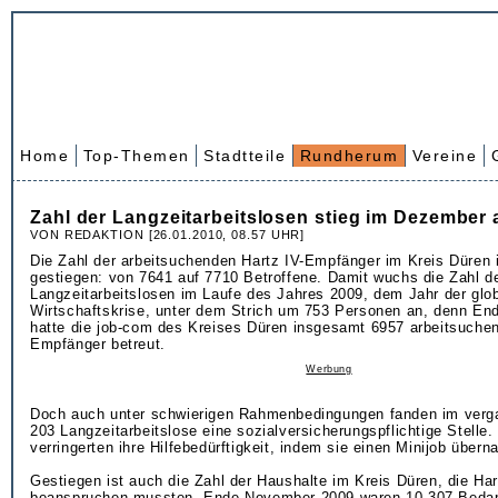
Home
Top-Themen
Stadtteile
Rundherum
Vereine
Zahl der Langzeitarbeitslosen stieg im Dezember 
VON REDAKTION [26.01.2010, 08.57 UHR]
Die Zahl der arbeitsuchenden Hartz IV-Empfänger im Kreis Düren
gestiegen: von 7641 auf 7710 Betroffene. Damit wuchs die Zahl d
Langzeitarbeitslosen im Laufe des Jahres 2009, dem Jahr der glo
Wirtschaftskrise, unter dem Strich um 753 Personen an, denn E
hatte die job-com des Kreises Düren insgesamt 6957 arbeitsuchen
Empfänger betreut.
Werbung
Doch auch unter schwierigen Rahmenbedingungen fanden im ver
203 Langzeitarbeitslose eine sozialversicherungspflichtige Stelle.
verringerten ihre Hilfebedürftigkeit, indem sie einen Minijob über
Gestiegen ist auch die Zahl der Haushalte im Kreis Düren, die Har
beanspruchen mussten. Ende November 2009 waren 10.307 Bedar