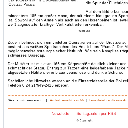
den Räubern in Tetz aufgenommen hat.
die Spur der Flüchtigen
Quelle: Polizei
Auf dem Bild erkennbar 
mindestens 185 cm großer Mann, der mit einem blau-grauen Sport
ist. Sowohl auf den Ärmeln als auch an den Hosenbeinen ist jeweils
weiß abgesetzter kräftiger Vertikalstreifen erkennbar.
Werbung
Zudem befindet sich ein violetter Querstreifen auf der Brustseite
besteht aus weißen Sportschuhen des Herstel-lers "Puma". Der M
möglicherweise osteuropäischer Herkunft. Wie sein Komplize trägt
schwarzes Basecap.
Der Mittäter ist mit etwa 165 cm Körpergröße deutlich kleiner und
schmächtiger Statur. Er trug zur Tatzeit eine beigefarbene Jacke m
abgesetzten Nähten, eine blaue Jeanshose und dunkle Schuhe.
Sachdienliche Hinweise werden an die Einsatzleitstelle der Polizei
Telefon 0 24 21/949-2425 erbeten.
Dies ist mir was wert:
|
Artikel veschicken >>
|
Leserbrief zu diesem Art
Newsletter
Schlagzeilen per RSS
© Copyright