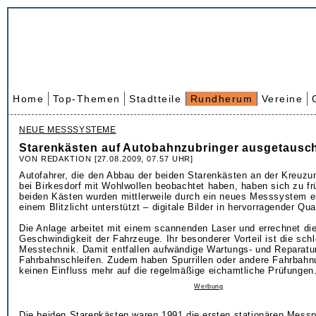
Home
Top-Themen
Stadtteile
Rundherum
Vereine
NEUE MESSSYSTEME
Starenkästen auf Autobahnzubringer ausgetausc
VON REDAKTION [27.08.2009, 07.57 UHR]
Autofahrer, die den Abbau der beiden Starenkästen an der Kreuzu
bei Birkesdorf mit Wohlwollen beobachtet haben, haben sich zu frü
beiden Kästen wurden mittlerweile durch ein neues Messsystem e
einem Blitzlicht unterstützt – digitale Bilder in hervorragender Quali
Die Anlage arbeitet mit einem scannenden Laser und errechnet die
Geschwindigkeit der Fahrzeuge. Ihr besonderer Vorteil ist die schl
Messtechnik. Damit entfallen aufwändige Wartungs- und Reparatu
Fahrbahnschleifen. Zudem haben Spurrillen oder andere Fahrbahn
keinen Einfluss mehr auf die regelmäßige eichamtliche Prüfungen
Werbung
Die beiden Starenkästen waren 1991 die ersten stationären Messp