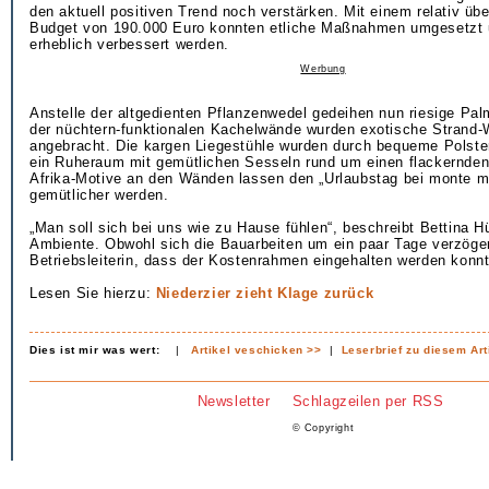
den aktuell positiven Trend noch verstärken. Mit einem relativ ü
Budget von 190.000 Euro konnten etliche Maßnahmen umgesetzt 
erheblich verbessert werden.
Werbung
Anstelle der altgedienten Pflanzenwedel gedeihen nun riesige Pal
der nüchtern-funktionalen Kachelwände wurden exotische Strand
angebracht. Die kargen Liegestühle wurden durch bequeme Polster
ein Ruheraum mit gemütlichen Sesseln rund um einen flackernde
Afrika-Motive an den Wänden lassen den „Urlaubstag bei monte ma
gemütlicher werden.
„Man soll sich bei uns wie zu Hause fühlen“, beschreibt Bettina H
Ambiente. Obwohl sich die Bauarbeiten um ein paar Tage verzöger
Betriebsleiterin, dass der Kostenrahmen eingehalten werden konnt
Lesen Sie hierzu:
Niederzier zieht Klage zurück
Dies ist mir was wert:
|
Artikel veschicken >>
|
Leserbrief zu diesem Art
Newsletter
Schlagzeilen per RSS
© Copyright