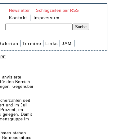
Newsletter
Schlagzeilen per RSS
Kontakt
Impressum
Galerien
Termine
Links
JAM
ARE
 anvisierte
für den Bereich
teigen. Gegenüber
cherzahlen seit
rt und im Juli
 Prozent, im
s gelegen. Damit
hmensgruppe im
.
ahmen stehen
 Betriebsleitung