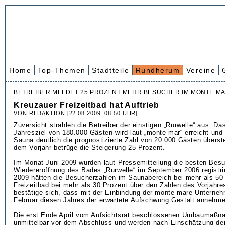
Home
Top-Themen
Stadtteile
Rundherum
Vereine
BETREIBER MELDET 25 PROZENT MEHR BESUCHER IM MONTE M
Kreuzauer Freizeitbad hat Auftrieb
VON REDAKTION [22.08.2009, 08.50 UHR]
Zuversicht strahlen die Betreiber der einstigen „Rurwelle“ aus: Das
Jahresziel von 180.000 Gästen wird laut „monte mar“ erreicht und 
Sauna deutlich die prognostizierte Zahl von 20.000 Gästen übers
dem Vorjahr betrüge die Steigerung 25 Prozent.
Im Monat Juni 2009 wurden laut Pressemitteilung die besten Besu
Wiedereröffnung des Bades „Rurwelle“ im September 2006 registrie
2009 hätten die Besucherzahlen im Saunabereich bei mehr als 50
Freizeitbad bei mehr als 30 Prozent über den Zahlen des Vorjahre
bestätige sich, dass mit der Einbindung der monte mare Unterne
Februar diesen Jahres der erwartete Aufschwung Gestalt annehme
Die erst Ende April vom Aufsichtsrat beschlossenen Umbaumaßn
unmittelbar vor dem Abschluss und werden nach Einschätzung der