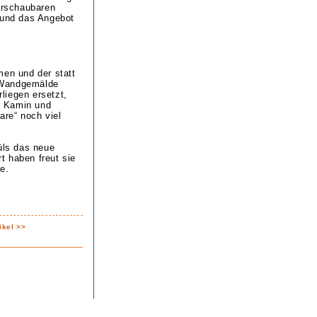
berschaubaren
und das Angebot
men und der statt
-Wandgemälde
liegen ersetzt,
n Kamin und
re“ noch viel
üls das neue
t haben freut sie
e.
ikel >>