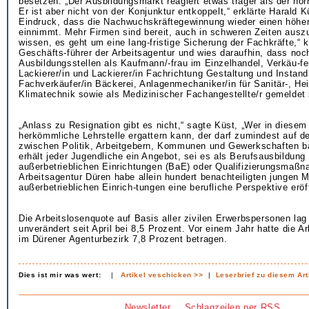
besetzen. „Der Ausbildungsmarkt reagiert etwas träger als der no
Er ist aber nicht von der Konjunktur entkoppelt,“ erklärte Harald K
Eindruck, dass die Nachwuchskräftegewinnung wieder einen höher
einnimmt. Mehr Firmen sind bereit, auch in schweren Zeiten ausz
wissen, es geht um eine lang-fristige Sicherung der Fachkräfte,“ 
Geschäfts-führer der Arbeitsagentur und wies daraufhin, dass noch
Ausbildungsstellen als Kaufmann/-frau im Einzelhandel, Verkäu-fe
Lackierer/in und Lackierer/in Fachrichtung Gestaltung und Instand
Fachverkäufer/in Bäckerei, Anlagenmechaniker/in für Sanitär-, He
Klimatechnik sowie als Medizinischer Fachangestellte/r gemeldet 
„Anlass zu Resignation gibt es nicht,“ sagte Küst, „Wer in diesem
herkömmliche Lehrstelle ergattern kann, der darf zumindest auf 
zwischen Politik, Arbeitgebern, Kommunen und Gewerkschaften 
erhält jeder Jugendliche ein Angebot, sei es als Berufsausbildung 
außerbetrieblichen Einrichtungen (BaE) oder Qualifizierungsmaßn
Arbeitsagentur Düren habe allein hundert benachteiligten jungen 
außerbetrieblichen Einrich-tungen eine berufliche Perspektive eröf
Die Arbeitslosenquote auf Basis aller zivilen Erwerbspersonen lag 
unverändert seit April bei 8,5 Prozent. Vor einem Jahr hatte die A
im Dürener Agenturbezirk 7,8 Prozent betragen.
Dies ist mir was wert:
|
Artikel veschicken >>
|
Leserbrief zu diesem Art
Newsletter
Schlagzeilen per RSS