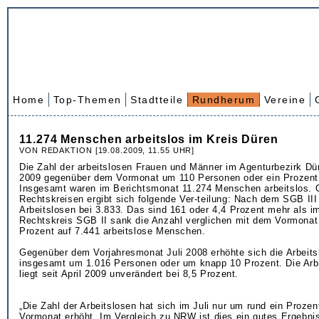
Home
Top-Themen
Stadtteile
Rundherum
Vereine
11.274 Menschen arbeitslos im Kreis Düren
VON REDAKTION [19.08.2009, 11.55 UHR]
Die Zahl der arbeitslosen Frauen und Männer im Agenturbezirk Dür
2009 gegenüber dem Vormonat um 110 Personen oder ein Prozent
Insgesamt waren im Berichtsmonat 11.274 Menschen arbeitslos. 
Rechtskreisen ergibt sich folgende Ver-teilung: Nach dem SGB III 
Arbeitslosen bei 3.833. Das sind 161 oder 4,4 Prozent mehr als i
Rechtskreis SGB II sank die Anzahl verglichen mit dem Vormonat
Prozent auf 7.441 arbeitslose Menschen.
Gegenüber dem Vorjahresmonat Juli 2008 erhöhte sich die Arbeitsl
insgesamt um 1.016 Personen oder um knapp 10 Prozent. Die Arb
liegt seit April 2009 unverändert bei 8,5 Prozent.
„Die Zahl der Arbeitslosen hat sich im Juli nur um rund ein Proz
Vormonat erhöht. Im Vergleich zu NRW ist dies ein gutes Ergebni