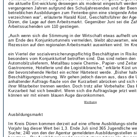
die aktuelle Ent-wicklung deswegen als moderat eingestuft werden
vergangenen Jahren aufgrund des Schuljahresendes und der Been
betrieblichen Ausbildungen zum Ferienbe-ginn eine steigende Arbei
verzeichnen war“, erläuterte Harald Küst, Geschäftsführer der Agen
Düren, die Lage auf dem Arbeitsmarkt. Gegenüber Juni sei die Zah
Arbeitssuchenden um 110 gestiegen.
„Auch wenn sich die Stimmung in der Wirtschaft etwas aufhellt un
am Ende des Konjunkturtunnels vermelden, bleibt abzuwarten, wie
Rezession auf den regionalen Arbeitsmarkt auswirken wird. Im Kre
ein Viertel der sozialversicherungspflichtig Beschäftigten in Risik
besonders vom Konjunkturtief betroffen sind. Das sind neben den
Automobilzulieferern, Metallbau sowie Chemie-, Papier- und Zeita
Gastronomie, Hotellerie und die Logistikbranche,“ erklärte Küst u
der bevorstehende Herbst ein echter Härtetest werde. „Bisher ha
Beschäftigungssicherung. Wir gehen jedoch davon aus, dass die
anhaltender Auftrags-flaute von der Kurzarbeit abrücken und sich 
ihrer Mitarbeiter trennen werden. Doch trotz aller Vorbehalte: Das
Kurzarbeit hat sich bewährt. Wenn sich die Auftragslage jetzt weit
können wir mit einem blauen Auge davonkommen.
Werbung
Ausbildungsmarkt
Im Kreis Düren kommen derzeit auf eine offene Ausbildungs-stell
Vorjahr lag dieser Wert bei 1,3. Ende Juli sind 365 Jugendliche we
Suche; 240 von den der Agentur gemeldeten Ausbildungsstellen s