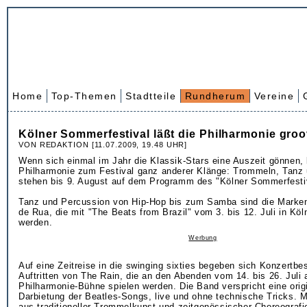
Home
Top-Themen
Stadtteile
Rundherum
Vereine
Kölner Sommerfestival läßt die Philharmonie gro
VON REDAKTION [11.07.2009, 19.48 UHR]
Wenn sich einmal im Jahr die Klassik-Stars eine Auszeit gönnen, 
Philharmonie zum Festival ganz anderer Klänge: Trommeln, Tanz
stehen bis 9. August auf dem Programm des "Kölner Sommerfesti
Tanz und Percussion von Hip-Hop bis zum Samba sind die Marke
de Rua, die mit "The Beats from Brazil" vom 3. bis 12. Juli in Köl
werden.
Werbung
Auf eine Zeitreise in die swinging sixties begeben sich Konzertbe
Auftritten von The Rain, die an den Abenden vom 14. bis 26. Juli 
Philharmonie-Bühne spielen werden. Die Band verspricht eine orig
Darbietung der Beatles-Songs, live und ohne technische Tricks. M
aus traditioneller Trommelkunst und zeitgenössischer Choreograf