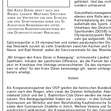
gefördert. Und das nich
sondern umfassend.
Der Kreis Düren greift nach den
Gesundheitsmanagement
Ringen: Landrat Wolfgang Spelthahn
ebenso eine Rolle wie 
sowie die Vertreter von drei Schulen
Karriereplanung als zw
und drei Sportvereinen sowie des St.
außerhalb des Sports. 
Augustinus-Krankenhauses unter-
Unterbaus des Deutsc
zeichneten Kooperationsverträge mit
Sportbundes (DOSB) is
dem Olympiastützpunkt Rheinland.
Olympiastützpunkt Rhe
sehr gut aufgestellt. Ü
Spitzensportler in 24 olympischen und sieben paralympischen Disz
das Netzwerk zurzeit an zehn Standorten zwischen Aachen und
Neuss und Bad Honnef, wobei die Servicezentrale für das Rheinlan
„Wir bringen den Kreis Düren in Bewegung“, schmunzelte Landrat
Spelthahn, Initiator der sportlichen Offensive, als die Partner der
jetzt im Kreishaus ihre Verträge unterzeichneten. Da das olympis
sein ist alles“ für den Kreis Düren keineswegs gilt, waren umfangr
bereits erledigt.
Werbung
Als Kooperationspartner des OSP greifen die heimischen Bundesli
zuerst nach den Ringen, allen voran die Dürener Volleyballer. Abe
indeland Jülich und der 1. Badminton-Club Düren werden die neue
nutzen. Ihre Betätigungsfelder finden sie – vorerst - in drei Schul
Gymnasium am Wirteltor und dem Berufskolleg Kaufmännische Sc
sowie dem Gymnasium Zitadelle in Jülich. Weitere Vereine und Sc
ausdrücklich willkommen. Als Kooperationspartner für das Gesu