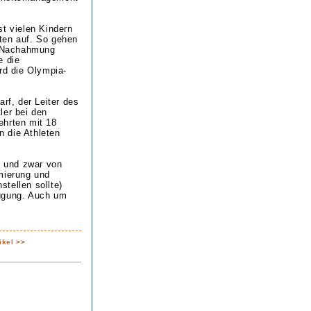
st vielen Kindern
ten auf. So gehen
ur Nachahmung
e die
rd die Olympia-
rf, der Leiter des
ler bei den
ehrten mit 18
 die Athleten
, und zwar von
mierung und
stellen sollte)
fügung. Auch um
ikel >>