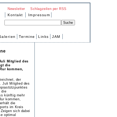
Newsletter
Schlagzeilen per RSS
Kontakt
Impressum
Galerien
Termine
Links
JAM
hne
Juli Mitglied des
gt die
r Rur kommen,
zeichnet, der
 Juli Mitglied des
mpiastützpunktes
 die
ss künftig mehr
 Rur kommen,
erhält die
ports im Kreis
Zeigen sich dabei
se optimal