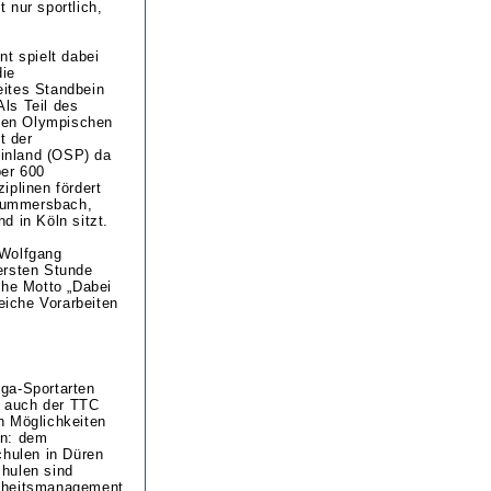
t nur sportlich,
 spielt dabei
die
eites Standbein
Als Teil des
hen Olympischen
t der
inland (OSP) da
ber 600
iplinen fördert
 Gummersbach,
d in Köln sitzt.
 Wolfgang
 ersten Stunde
che Motto „Dabei
eiche Vorarbeiten
ga-Sportarten
r auch der TTC
n Möglichkeiten
en: dem
hulen in Düren
hulen sind
ndheitsmanagement