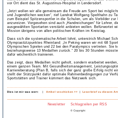
vor Ort dient das St. Augustinus-Hospital in Lendersdorf.
„Jetzt wollen wir alle gemeinsam die Freude am Sport bei möglich
und Jugendlichen wecken“, rief Landrat Wolfgang Spelthahn zu Ta
zum Beispiel Spitzensportler in die Schulen, um als Vorbilder z
anzureizen. Vorgesehen sind auch „Handreichungen“ für Lehrer, di
ausgewählten Sportarten verstärkt anbieten wollen. Befürwortet wi
Mission übrigens von allen politischen Kräften im Kreistag.
Dass sich die systematische Arbeit lohnt, unterstrich Michael Scha
Olympiastützpunktes Rheinland: „In Peking waren wir mit 68 Sport
Olympischen Spielen und 22 bei den Paralympics vertreten. Sie k
beziehungsweise 13 Medaillen zurück.“ 20 bis 30 Stunden müssten
dafür wöchentlich trainieren.
Das zeigt, dass Medaillen nicht geholt, sondern erarbeitet werden
einem ganzen Team. Mit Gesundheitsmanagement, Leistungsopti
Karriereberatung (Plan B, falls sich der ganz große Erfolg nicht ein
stellt der Stützpunkt dafür optimale Rahmenbedingungen zur Ver
Sportstätten und Trainer kümmert das Netzwerk sich.
Dies ist mir was wert:
|
Artikel veschicken >>
|
Leserbrief zu diesem Art
Newsletter
Schlagzeilen per RSS
© Copyright