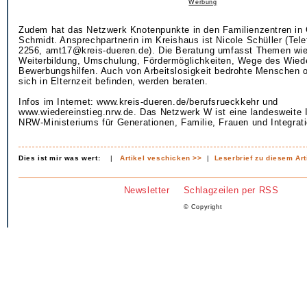
Werbung
Zudem hat das Netzwerk Knotenpunkte in den Familienzentren in
Schmidt. Ansprechpartnerin im Kreishaus ist Nicole Schüller (Tel
2256, amt17@kreis-dueren.de). Die Beratung umfasst Themen wie
Weiterbildung, Umschulung, Fördermöglichkeiten, Wege des Wiede
Bewerbungshilfen. Auch von Arbeitslosigkeit bedrohte Menschen 
sich in Elternzeit befinden, werden beraten.
Infos im Internet: www.kreis-dueren.de/berufsrueckkehr und
www.wiedereinstieg.nrw.de. Das Netzwerk W ist eine landesweite I
NRW-Ministeriums für Generationen, Familie, Frauen und Integrati
Dies ist mir was wert:
|
Artikel veschicken >>
|
Leserbrief zu diesem Art
Newsletter
Schlagzeilen per RSS
© Copyright