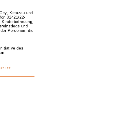
 Gey, Kreuzau und
efon 02421/22-
 Kinderbetreuung,
reinstiegs und
oder Personen, die
nitiative des
on.
ikel >>