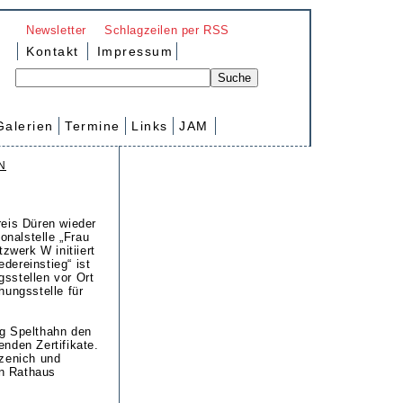
Newsletter
Schlagzeilen per RSS
Kontakt
Impressum
Galerien
Termine
Links
JAM
N
reis Düren wieder
onalstelle „Frau
zwerk W initiiert
dereinstieg“ ist
sstellen vor Ort
hungsstelle für
ng Spelthahn den
enden Zertifikate.
rzenich und
en Rathaus