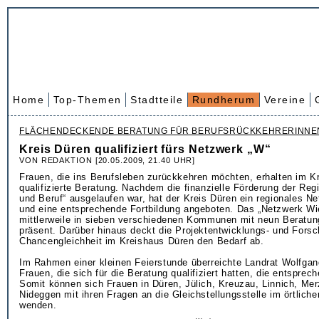
Home
Top-Themen
Stadtteile
Rundherum
Vereine
FLÄCHENDECKENDE BERATUNG FÜR BERUFSRÜCKKEHRERINNE
Kreis Düren qualifiziert fürs Netzwerk „W“
VON REDAKTION [20.05.2009, 21.40 UHR]
Frauen, die ins Berufsleben zurückkehren möchten, erhalten im K
qualifizierte Beratung. Nachdem die finanzielle Förderung der Regi
und Beruf“ ausgelaufen war, hat der Kreis Düren ein regionales Net
und eine entsprechende Fortbildung angeboten. Das „Netzwerk Wie
mittlerweile in sieben verschiedenen Kommunen mit neun Beratung
präsent. Darüber hinaus deckt die Projektentwicklungs- und Forsc
Chancengleichheit im Kreishaus Düren den Bedarf ab.
Im Rahmen einer kleinen Feierstunde überreichte Landrat Wolfga
Frauen, die sich für die Beratung qualifiziert hatten, die entsprech
Somit können sich Frauen in Düren, Jülich, Kreuzau, Linnich, Me
Nideggen mit ihren Fragen an die Gleichstellungsstelle im örtlich
wenden.