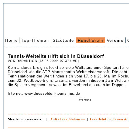
Home
Top-Themen
Stadtteile
Rundherum
Vereine
Tennis-Weltelite trifft sich in Düsseldorf
VON REDAKTION [13.05.2009, 07.37 UHR]
Kein anderes Ereignis lockt so viele Weltstars einer Sportart für
Düsseldorf wie die ATP-Mannschafts-Weltmeisterschaft. Die acht
Tennisnationen der Welt finden sich vom 17. bis 23. Mai im Roch
zum 32. Wettbewerb ein. Erstmals werden in diesem Jahr Weltran
die Spieler vergeben - sowohl im Einzel und als auch im Doppel.
Internet: www.duesseldorf-tourismus.de
Werbung
Dies ist mir was wert:
|
Artikel veschicken >>
|
Leserbrief zu diesem Art