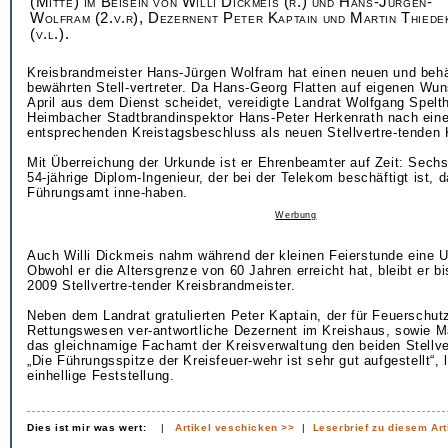
(Mitte) im Beisein von Willi Dickmeis (r.) und Hans-Jürgen-
Wolfram (2.v.r), Dezernent Peter Kaptain und Martin Thiede
(v.l.).
Kreisbrandmeister Hans-Jürgen Wolfram hat einen neuen und behä
bewährten Stell-vertreter. Da Hans-Georg Flatten auf eigenen Wu
April aus dem Dienst scheidet, vereidigte Landrat Wolfgang Spelt
Heimbacher Stadtbrandinspektor Hans-Peter Herkenrath nach ein
entsprechenden Kreistagsbeschluss als neuen Stellvertre-tenden 
Mit Überreichung der Urkunde ist er Ehrenbeamter auf Zeit: Sechs
54-jährige Diplom-Ingenieur, der bei der Telekom beschäftigt ist, 
Führungsamt inne-haben.
Werbung
Auch Willi Dickmeis nahm während der kleinen Feierstunde eine 
Obwohl er die Altersgrenze von 60 Jahren erreicht hat, bleibt er 
2009 Stellvertre-tender Kreisbrandmeister.
Neben dem Landrat gratulierten Peter Kaptain, der für Feuerschut
Rettungswesen ver-antwortliche Dezernent im Kreishaus, sowie Ma
das gleichnamige Fachamt der Kreisverwaltung den beiden Stellve
„Die Führungsspitze der Kreisfeuer-wehr ist sehr gut aufgestellt“, 
einhellige Feststellung.
Dies ist mir was wert:
|
Artikel veschicken >>
|
Leserbrief zu diesem Art