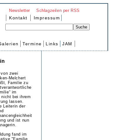
Newsletter
Schlagzeilen per RSS
Kontakt
Impressum
Galerien
Termine
Links
JAM
in
r von zwei
cken-Melchert
ßt, Familie zu
tverantwortliche
amilie“ im
 nicht bei ihrem
rung lassen.
e Leiterin der
nd
hancengleichheit
rung und ist nun
anagerin.
ildung fand im
ative "Familie