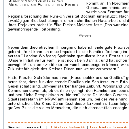
Spelthahn gra-tulierte seiner
kommt an. In Nordrhei
Mitarbeiter als Erster zu dem Erfolg.
Generationenministeri
wurde vom Zentrum für 
Regionalforschung der Ruhr-Universität Bochum unterstützt. Nac
zweitägigen Blockschulungen, einer schriftlichen Hausarbeit und 
ihres Projektes steht für Elke Ricken-Melchert fest: „Das war ein
gewinnbringende Fortbildung.
Werbung
Neben dem theoretischen Hintergrund habe ich viele gute Praxisb
gelernt. Jetzt kann ich neue Impulse für die Familienförderung im
setzen.“ Landrat Wolfgang Spelthahn gratulierte ihr als Erster zu 
„Unsere Initiative für Familie ist noch kein Jahr alt und hat schon 
bewegt. Mit unserer zertifizierten Famili-enmanagerin können wir 
Zukunftsfähigkeit des Kreises Düren nun weiter verbessern.“
Hatte Kanzler Schröder noch von „Frauenpolitik und so Gedöns“ g
heute fest, dass funktionierende Familien ein Schlüssel zum Erfol
Gesellschaft sind. „Im-mer stärker hängen Zukunft, Wohlstand und 
Kommunen davon ab, ob es ihnen gelingt, den Familien ein leben
und berufliche Perspektiven zu bie-ten“, hatte Dr. Marion Gierden-
Staatssekretärin im NRW-Familienministerium, bei der Verleihung
unterstrichen. Der Kreis Düren lässt dieser Erkenntnis Taten folge
großes Plus: die vielen Menschen, die sich ehrenamtlich engagie-
Dies ist mir was wert:
|
Artikel veschicken >>
|
Leserbrief zu diesem Art