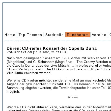
Home
Top-Themen
Stadtteile
Rundherum
Vereine
Düren: CD-reifes Konzert der Capella Duria
VON REDAKTION [16.11.2008, 21.57 UHR]
Nach dem gelungenen Konzert am 19. Oktober mit Werken von J.
(Magnificat) und C. Schönherr (Magnificat – The Groovy Version of
die Capella Duria, dass der Live-Mitschnitt in professioneller Auf
CD zur Verfügung steht. Die CD kann zum Preis von 10 pro Stück 
Villa Duria erworben werden.
Wer eine CD kaufen möchte, sendet eine Mail an musikschule@du
Angabe der gewünschten Stückzahl. Die CDs können in der Musi
Barzahlung abgeholt werden, die Terminabsprache ist unter Tel. 
möglich.
Werbung
Wer die CDs nicht abholen kann, vermerke dies in der Antwortmai
vollständigen Postanschrift. Dann werden die CDs nach Eingang d