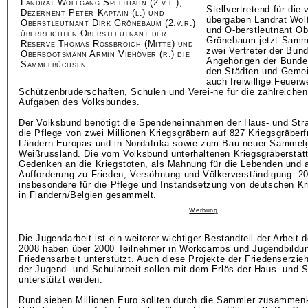
Landrat Wolfgang Spelthahn (2.v.l.),
Stellvertretend für die 
Dezernent Peter Kaptain (l.) und
übergaben Landrat Wol
Oberstleutnant Dirk Grönebaum (2.v.r.)
und O-berstleutnant Ob
überreichten Oberstleutnant der
Grönebaum jetzt Samm
Reserve Thomas Roßbroich (Mitte) und
zwei Vertreter der Bun
Oberbootsmann Armin Viehöver (r.) die
Angehörigen der Bund
Sammelbüchsen.
den Städten und Gemei
auch freiwillige Feuerw
Schützenbruderschaften, Schulen und Verei-ne für die zahlreichen
Aufgaben des Volksbundes.
Der Volksbund benötigt die Spendeneinnahmen der Haus- und St
die Pflege von zwei Millionen Kriegsgräbern auf 827 Kriegsgräberf
Ländern Europas und in Nordafrika sowie zum Bau neuer Sammelg
Weißrussland. Die vom Volksbund unterhaltenen Kriegsgräberstät
Gedenken an die Kriegstoten, als Mahnung für die Lebenden und a
Aufforderung zu Frieden, Versöhnung und Völkerverständigung. 2
insbesondere für die Pflege und Instandsetzung von deutschen Kr
in Flandern/Belgien gesammelt.
Werbung
Die Jugendarbeit ist ein weiterer wichtiger Bestandteil der Arbeit
2008 haben über 2000 Teilnehmer in Workcamps und Jugendbildun
Friedensarbeit unterstützt. Auch diese Projekte der Friedenserz
der Jugend- und Schularbeit sollen mit dem Erlös der Haus- und
unterstützt werden.
Rund sieben Millionen Euro sollten durch die Sammler zusamme