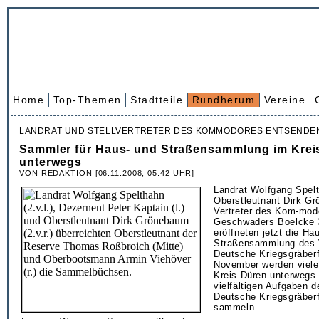
Home
Top-Themen
Stadtteile
Rundherum
Vereine
LANDRAT UND STELLVERTRETER DES KOMMODORES ENTSENDE
Sammler für Haus- und Straßensammlung im Krei
unterwegs
VON REDAKTION [06.11.2008, 05.42 UHR]
Landrat Wolfgang Spel
Oberstleutnant Dirk G
Vertreter des Kom-mod
Geschwaders Boelcke 
eröffneten jetzt die Ha
Straßensammlung des 
Deutsche Kriegsgräberf
November werden viel
Kreis Düren unterwegs 
vielfältigen Aufgaben 
Deutsche Kriegsgräberf
sammeln.