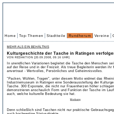
Home
Top-Themen
Stadtteile
Rundherum
Vereine
MEHR ALS EIN BEHÄLTNIS
Kulturgeschichte der Tasche in Ratingen verfolg
VON REDAKTION [20.09.2008, 09.16 UHR]
In unendlichen Variationen begleitet die Tasche den Menschen seit
auf der Reise und in der Freizeit. Als treue Begleiterin werden ihr
anvertraut - Wertvolles, Persönliches und Geheimnisvolles.
"Packen, Wühlen, Tragen", unter diesem Motto widmet das Rhein
Industriemuseum in Ratingen eine Sonderausstellung der Kulturge
Tasche. 300 Exponate, die nicht nur Frauenherzen höher schlagen
demonstrieren anschaulich Form und Funktion der Tasche im Laufe
auch, welche kulturelle Bedeutung sie hat.
Werbung
Denn schließlich sind Taschen nicht nur praktische Gebrauchsge
auch hochwertige Statusobjekte.