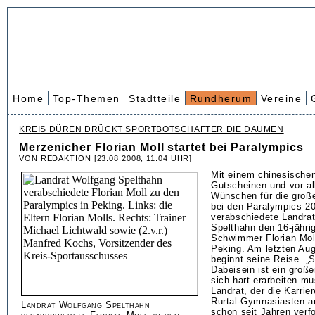
Home
Top-Themen
Stadtteile
Rundherum
Vereine
KREIS DÜREN DRÜCKT SPORTBOTSCHAFTER DIE DAUMEN
Merzenicher Florian Moll startet bei Paralympics
VON REDAKTION [23.08.2008, 11.04 UHR]
Mit einem chinesische
Gutscheinen und vor a
Wünschen für die groß
bei den Paralympics 2
verabschiedete Landra
Spelthahn den 16-jähri
Schwimmer Florian Moll
Peking. Am letzten Aug
beginnt seine Reise. „
Dabeisein ist ein große
sich hart erarbeiten m
Landrat, der die Karrie
Rurtal-Gymnasiasten a
Landrat Wolfgang Spelthahn
schon seit Jahren verfo