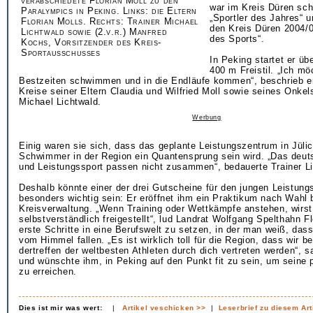
verabschiedete Florian Moll zu den
war im Kreis Düren sc
Paralympics in Peking. Links: die Eltern
„Sportler des Jahres“ u
Florian Molls. Rechts: Trainer Michael
den Kreis Düren 2004/0
Lichtwald sowie (2.v.r.) Manfred
des Sports“.
Kochs, Vorsitzender des Kreis-
Sportausschusses
In Peking startet er ü
400 m Freistil. „Ich mö
Bestzeiten schwimmen und in die Endläufe kommen“, beschrieb er
Kreise seiner Eltern Claudia und Wilfried Moll sowie seines Onkel
Michael Lichtwald.
Werbung
Einig waren sie sich, dass das geplante Leistungszentrum in Jülich
Schwimmer in der Region ein Quantensprung sein wird. „Das deu
und Leistungssport passen nicht zusammen“, bedauerte Trainer Li
Deshalb könnte einer der drei Gutscheine für den jungen Leistungs
besonders wichtig sein: Er eröffnet ihm ein Praktikum nach Wahl 
Kreisverwaltung. „Wenn Training oder Wettkämpfe anstehen, wirst
selbstverständlich freigestellt“, lud Landrat Wolfgang Spelthahn Fl
erste Schritte in eine Berufswelt zu setzen, in der man weiß, dass
vom Himmel fallen. „Es ist wirklich toll für die Region, dass wir b
dertreffen der weltbesten Athleten durch dich vertreten werden“, s
und wünschte ihm, in Peking auf den Punkt fit zu sein, um seine 
zu erreichen.
Dies ist mir was wert:
|
Artikel veschicken >>
|
Leserbrief zu diesem Art