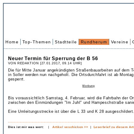
Home
Top-Themen
Stadtteile
Rundherum
Vereine
Neuer Termin für Sperrung der B 56
VON REDAKTION [27.01.2017, 09.14 UHR]
Die für Mitte Januar angekündigten Straßenbauarbeiten auf dem T
in Soller werden nun nachgeholt. Die Ortsdurchfahrt ist ab Montag
gesperrt.
Werbung
Bis voraussichtlich Samstag, 4. Februar, wird die Fahrbahn der Or
zwischen den Einmündungen "Im Juhl" und Hampeschstraße sanie
Eine Umleitungsstrecke ist über die L 33 und K 28 ausgeschildert
Dies ist mir was wert:
|
Artikel veschicken >>
|
Leserbrief zu diesem Art