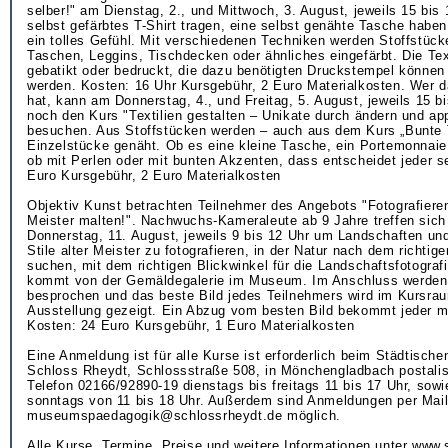
selber!" am Dienstag, 2., und Mittwoch, 3. August, jeweils 15 bis 
selbst gefärbtes T-Shirt tragen, eine selbst genähte Tasche haben,
ein tolles Gefühl. Mit verschiedenen Techniken werden Stoffstücke
Taschen, Leggins, Tischdecken oder ähnliches eingefärbt. Die Tex
gebatikt oder bedruckt, die dazu benötigten Druckstempel können s
werden. Kosten: 16 Uhr Kursgebühr, 2 Euro Materialkosten. Wer 
hat, kann am Donnerstag, 4., und Freitag, 5. August, jeweils 15 b
noch den Kurs "Textilien gestalten – Unikate durch ändern und app
besuchen. Aus Stoffstücken werden – auch aus dem Kurs „Bunte Te
Einzelstücke genäht. Ob es eine kleine Tasche, ein Portemonnaie 
ob mit Perlen oder mit bunten Akzenten, dass entscheidet jeder s
Euro Kursgebühr, 2 Euro Materialkosten
Objektiv Kunst betrachten Teilnehmer des Angebots "Fotografieren
Meister malten!". Nachwuchs-Kameraleute ab 9 Jahre treffen sich 
Donnerstag, 11. August, jeweils 9 bis 12 Uhr um Landschaften und
Stile alter Meister zu fotografieren, in der Natur nach dem richtig
suchen, mit dem richtigen Blickwinkel für die Landschaftsfotografi
kommt von der Gemäldegalerie im Museum. Im Anschluss werden
besprochen und das beste Bild jedes Teilnehmers wird im Kursraum
Ausstellung gezeigt. Ein Abzug vom besten Bild bekommt jeder m
Kosten: 24 Euro Kursgebühr, 1 Euro Materialkosten
Eine Anmeldung ist für alle Kurse ist erforderlich beim Städtisc
Schloss Rheydt, Schlossstraße 508, in Mönchengladbach postalis
Telefon 02166/92890-19 dienstags bis freitags 11 bis 17 Uhr, sow
sonntags von 11 bis 18 Uhr. Außerdem sind Anmeldungen per Mail
museumspaedagogik@schlossrheydt.de möglich.
Alle Kurse, Termine, Preise und weitere Informationen unter www.