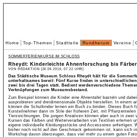
Home
Top-Themen
Stadtteile
Rundherum
Vereine
SOMMERFERIENKURSE IM SCHLOSS
Rheydt: Kinderleichte Ahnenforschung bis Färber
VON REDAKTION [26.06.2016, 07.22 UHR]
Das Städtische Museum Schloss Rheydt hält für die Sommerf
unterhaltsames bereit: Fünf Kurse finden in unterschiedliche
zwei bis drei Tagen statt. Bedient werdenverschiedene Theme
Verknüpfungen zum Museumsbestand.
Zum Beispiel können die Kinder eine Ahnentafel basteln und dabei
ausprobieren und dreidimensionale Objekte herstellen. In einem a
können die Schulkinder lernen ein Buch zu binden. Dieses Buch fü
Kursteilnehmer dann im Stile der früheren Zeit, mit Pflanzenteilen
Tierzeichnungen. Die jungen Kreativen können aber auch in zwei 
Kursen das Färben und Weiterverarbeiten von Textilien erlernen u
eigene individuelle Kleidungsstücke und Accessoires anfertigen.
bisher noch nicht auf den Geschmack gekommen ist, kann sich i
Workshop davon überzeugen, dass viel mehr zu einem guten Foto 