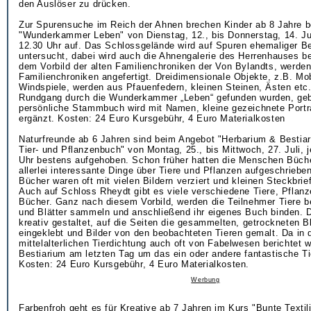
den Auslöser zu drücken.
Zur Spurensuche im Reich der Ahnen brechen Kinder ab 8 Jahre 
"Wunderkammer Leben" von Dienstag, 12., bis Donnerstag, 14. Juli
12.30 Uhr auf. Das Schlossgelände wird auf Spuren ehemaliger B
untersucht, dabei wird auch die Ahnengalerie des Herrenhauses 
dem Vorbild der alten Familienchroniken der Von Bylandts, werde
Familienchroniken angefertigt. Dreidimensionale Objekte, z.B. Mo
Windspiele, werden aus Pfauenfedern, kleinen Steinen, Ästen etc.
Rundgang durch die Wunderkammer „Leben“ gefunden wurden, geb
persönliche Stammbuch wird mit Namen, kleine gezeichnete Portr
ergänzt. Kosten: 24 Euro Kursgebühr, 4 Euro Materialkosten
Naturfreunde ab 6 Jahren sind beim Angebot "Herbarium & Bestiar
Tier- und Pflanzenbuch" von Montag, 25., bis Mittwoch, 27. Juli, j
Uhr bestens aufgehoben. Schon früher hatten die Menschen Büche
allerlei interessante Dinge über Tiere und Pflanzen aufgeschriebe
Bücher waren oft mit vielen Bildern verziert und kleinen Steckbrie
Auch auf Schloss Rheydt gibt es viele verschiedene Tiere, Pflanz
Bücher. Ganz nach diesem Vorbild, werden die Teilnehmer Tiere b
und Blätter sammeln und anschließend ihr eigenes Buch binden. 
kreativ gestaltet, auf die Seiten die gesammelten, getrockneten B
eingeklebt und Bilder von den beobachteten Tieren gemalt. Da in 
mittelalterlichen Tierdichtung auch oft von Fabelwesen berichtet w
Bestiarium am letzten Tag um das ein oder andere fantastische Tie
Kosten: 24 Euro Kursgebühr, 4 Euro Materialkosten.
Werbung
Farbenfroh geht es für Kreative ab 7 Jahren im Kurs "Bunte Textili