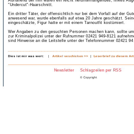
Auffallend bei ihm waren ein leicht herunterhängendes, linkes Aug
"Undercut"-Haarschnitt.
Ein dritter Täter, der offensichtlich nur bei dem Vorfall auf der G
anwesend war, wurde ebenfalls auf etwa 20 Jahre geschätzt. Sein
eingeschätzte, Figur hatte er mit einem Tarnoutfit kostümiert.
Wer Angaben zu den gesuchten Personen machen kann, sollte u
zur Kriminalpolizei unter der Rufnummer 02421 949-8121 aufnehm
sind Hinweise an die Leitstelle unter der Telefonnummer 02421 94
Dies ist mir was wert:
|
Artikel veschicken >>
|
Leserbrief zu diesem Art
Newsletter
Schlagzeilen per RSS
© Copyright