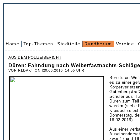
Home
Top-Themen
Stadtteile
Rundherum
Vereine
AUS DEM POLIZEIBERICHT
Düren: Fahndung nach Weiberfastnachts-Schläge
VON REDAKTION [20.06.2016, 14.55 UHR]
Bereits an Wei
es zu einer gef
Körperverletzun
Gutenbergstraß
Schüler aus Hü
Düren zum Teil
wurden (siehe 
Kreispolizeibe
Donnerstag, d
18.02.2016).
Aus einer verb
Auseinanderse
zwei 17 und 19