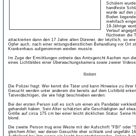
Schülern wurde
handfeste Schl
wurde auf den 
Boden liegend
mehrfach einge
19-Jährige wur
Verlauf angegri
flüchteten die 
attackierten dann den 17 Jahre alten Dürener, der letztlich, so wie
Opfer auch, nach einer rettungsdienstlichen Behandlung vor Ort st
Krankenhaus aufgenommen werden musste.
Im Zuge der Ermittlungen ordnete das Amtsgericht Aachen nun die
eines Lichtbildes einer Überwachungskamera sowie zweier Video
Werbung
Die Polizei fragt: Wer kennt die Täter und kann Hinweise zu ihrer 
Gesucht werden unter anderem die bereits auf dem Lichtbild erke
Tatverdächtigen, die wie folgt beschrieben werden:
Bei der ersten Person soll es sich um einen als Pandabär verkle
gehandelt haben. Sein Alter schätzten alle Geschädigten auf etwa
Größe auf circa 175 cm bei einer leicht dicklichen Statur. Seine H
blond.
Die zweite Person trug eine Weste mit der Aufschrift "FBI" oder 
gleichem Alter, war dieser Gesuchte eher schlank und ungefähr 1