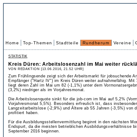
Home
Top-Themen
Stadtteile
Rundherum
Vereine
STATISTIK
Kreis Düren: Arbeitslosenzahl im Mai weiter rückl
VON REDAKTION [13.06.2016, 21.52 UHR]
Zum Frühlingsende zeigt sich der Arbeitsmarkt für jobsuchende Arb
Empfänger ("Hartz IV") im Kreis Düren weiter aufnahmefähig. Mit 
liegt deren Zahl im Mai um 82 (-1,1%) unter dem Vormonatsergebn
(3,2%) niedriger als im Vorjahresmonat.
Die Arbeitslosenquote sinkt für die job-com im Mai auf 5,2% (Vor
Vorjahresmonat 5,5%). Besonders erfreulich ist, dass insbesonde
Langzeitarbeitslose (-2,9%) und Ältere ab 55 Jahren (-3,5%) von 
profitiert haben.
Für die Ausbildungsstellenvermittlung beginnt in den nächsten Mo
Endspurt, da die meisten betrieblichen Ausbildungsverhältnisse b
September 2016 beginnen.