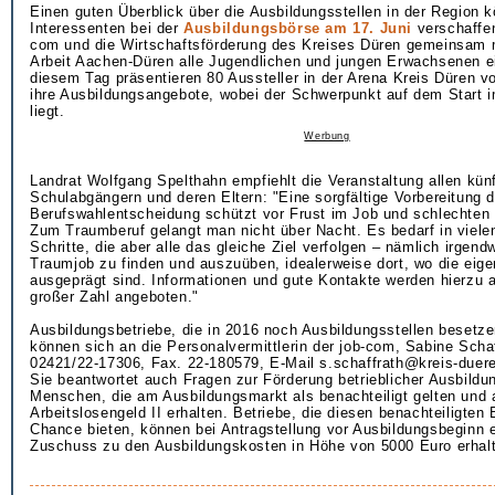
Einen guten Überblick über die Ausbildungsstellen in der Region 
Interessenten bei der
Ausbildungsbörse am 17. Juni
verschaffen
com und die Wirtschaftsförderung des Kreises Düren gemeinsam m
Arbeit Aachen-Düren alle Jugendlichen und jungen Erwachsenen e
diesem Tag präsentieren 80 Aussteller in der Arena Kreis Düren v
ihre Ausbildungsangebote, wobei der Schwerpunkt auf dem Start 
liegt.
Werbung
Landrat Wolfgang Spelthahn empfiehlt die Veranstaltung allen kün
Schulabgängern und deren Eltern: "Eine sorgfältige Vorbereitung d
Berufswahlentscheidung schützt vor Frust im Job und schlechten
Zum Traumberuf gelangt man nicht über Nacht. Es bedarf in vielen
Schritte, die aber alle das gleiche Ziel verfolgen – nämlich irgen
Traumjob zu finden und auszuüben, idealerweise dort, wo die eige
ausgeprägt sind. Informationen und gute Kontakte werden hierzu a
großer Zahl angeboten."
Ausbildungsbetriebe, die in 2016 noch Ausbildungsstellen besetz
können sich an die Personalvermittlerin der job-com, Sabine Schaf
02421/22-17306, Fax. 22-180579, E-Mail s.schaffrath@kreis-duer
Sie beantwortet auch Fragen zur Förderung betrieblicher Ausbildun
Menschen, die am Ausbildungsmarkt als benachteiligt gelten und a
Arbeitslosengeld II erhalten. Betriebe, die diesen benachteiligten
Chance bieten, können bei Antragstellung vor Ausbildungsbeginn 
Zuschuss zu den Ausbildungskosten in Höhe von 5000 Euro erhal