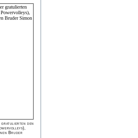
 gratulierten den
owervolleys),
inen Bruder