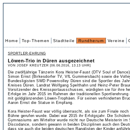
Home
Top-Themen
Stadtteile
Rundherum
Vereine
SPORTLER-EHRUNG
Löwen-Trio in Düren ausgezeichnet
VON JOSEF KREUTZER [06.06.2016, 13.13 UHR]
Die zwölfjährige Tänzerin Kora Heister-Faust (DTV Soul of Dance)
Simon Ernst (Birkesdorfer TV, VfL Gummersbach) sowie die Volley
Bundesligisten SWD Powervolley Düren sind die Sportler des Jah
Kreises Düren. Landrat Wolfgang Spelthahn und Heinz-Peter Braum
Vorsitzender des Kreissportausschusses, würdigten sie für ihre 
Erfolge im Jahr 2015 im Rahmen der traditionellen Sportlerehrung
mit goldglänzenden Löwen-Trophäen. Für seinen verhinderten Br
Aaron Ernst die Statue in Empfang.
Kora Heister-Faust war völlig überrascht, als sie zum Finale noch
Bühne gerufen wurde. Dabei war 2015 ihr Erfolgsjahr. Die Schüler
Gymnasiums am Wirteltor wurde nicht nur Deutsche Meisterin im
Discodance, sondern gewann in beiden Disziplinen auch den Deut
dass sie auch die beiden deutschen Ranglisten der Kinder anführt