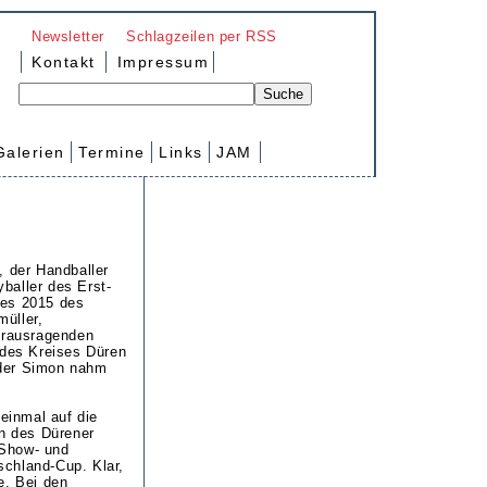
Newsletter
Schlagzeilen per RSS
Kontakt
Impressum
Galerien
Termine
Links
JAM
, der Handballer
baller des Erst-
res 2015 des
üller,
herausragenden
 des Kreises Düren
uder Simon nahm
 einmal auf die
in des Dürener
 Show- und
schland-Cup. Klar,
e. Bei den