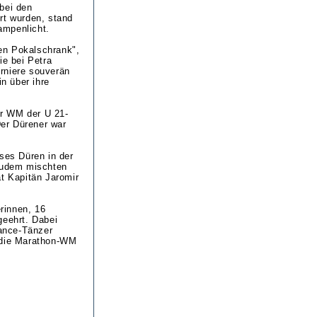
bei den
rt wurden, stand
ampenlicht.
nen Pokalschrank",
ie bei Petra
rniere souverän
in über ihre
er WM der U 21-
Der Dürener war
ses Düren in der
 Zudem mischten
at Kapitän Jaromir
rinnen, 16
geehrt. Dabei
Dance-Tänzer
5 die Marathon-WM