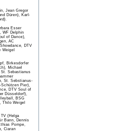
in, Jean Gregor
nd Düren), Karl-
rd).
rbara Esser
, WF Delphin
ul of Dance),
ngen, AC
b (Showdance, DTV
e Weigel
f, Birkesdorfer
ch), Michael
, St. Sebastianus
thammer
, St. Sebstianus-
-Schützen Pier),
ance, DTV Soul of
r Düsseldorf),
lleyball, BSG
 Thilo Weigel
 TV (Helga
air Bann, Dennis
atthias Pompe,
n, Ciaran