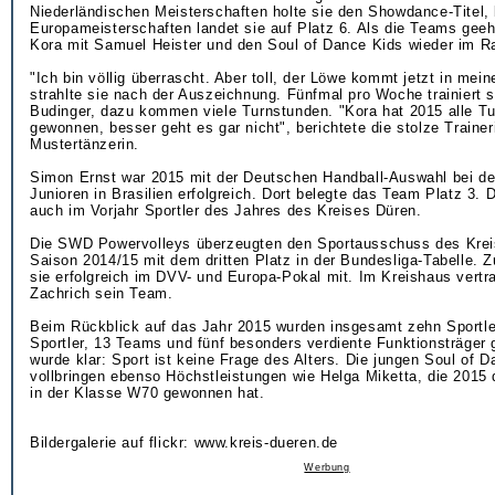
Niederländischen Meisterschaften holte sie den Showdance-Titel, 
Europameisterschaften landet sie auf Platz 6. Als die Teams geeh
Kora mit Samuel Heister und den Soul of Dance Kids wieder im R
"Ich bin völlig überrascht. Aber toll, der Löwe kommt jetzt in mei
strahlte sie nach der Auszeichnung. Fünfmal pro Woche trainiert s
Budinger, dazu kommen viele Turnstunden. "Kora hat 2015 alle Tu
gewonnen, besser geht es gar nicht", berichtete die stolze Trainer
Mustertänzerin.
Simon Ernst war 2015 mit der Deutschen Handball-Auswahl bei d
Junioren in Brasilien erfolgreich. Dort belegte das Team Platz 3. 
auch im Vorjahr Sportler des Jahres des Kreises Düren.
Die SWD Powervolleys überzeugten den Sportausschuss des Krei
Saison 2014/15 mit dem dritten Platz in der Bundesliga-Tabelle.
sie erfolgreich im DVV- und Europa-Pokal mit. Im Kreishaus vertr
Zachrich sein Team.
Beim Rückblick auf das Jahr 2015 wurden insgesamt zehn Sportle
Sportler, 13 Teams und fünf besonders verdiente Funktionsträger 
wurde klar: Sport ist keine Frage des Alters. Die jungen Soul of 
vollbringen ebenso Höchstleistungen wie Helga Miketta, die 201
in der Klasse W70 gewonnen hat.
Bildergalerie auf flickr: www.kreis-dueren.de
Werbung