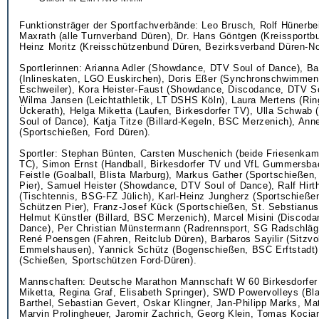
Funktionsträger der Sportfachverbände: Leo Brusch, Rolf Hünerbe
Maxrath (alle Turnverband Düren), Dr. Hans Göntgen (Kreissportbu
Heinz Moritz (Kreisschützenbund Düren, Bezirksverband Düren-No
Sportlerinnen: Arianna Adler (Showdance, DTV Soul of Dance), Ba
(Inlineskaten, LGO Euskirchen), Doris Eßer (Synchronschwimmen
Eschweiler), Kora Heister-Faust (Showdance, Discodance, DTV So
Wilma Jansen (Leichtathletik, LT DSHS Köln), Laura Mertens (Ri
Ückerath), Helga Miketta (Laufen, Birkesdorfer TV), Ulla Schwa
Soul of Dance), Katja Titze (Billard-Kegeln, BSC Merzenich), Ann
(Sportschießen, Ford Düren).
Sportler: Stephan Bünten, Carsten Muschenich (beide Friesenkamp
TC), Simon Ernst (Handball, Birkesdorfer TV und VfL Gummersba
Feistle (Goalball, Blista Marburg), Markus Gather (Sportschießen
Pier), Samuel Heister (Showdance, DTV Soul of Dance), Ralf Hir
(Tischtennis, BSG-FZ Jülich), Karl-Heinz Jungherz (Sportschießen
Schützen Pier), Franz-Josef Kück (Sportschießen, St. Sebstianus
Helmut Künstler (Billard, BSC Merzenich), Marcel Misini (Discod
Dance), Per Christian Münstermann (Radrennsport, SG Radschläge
René Poensgen (Fahren, Reitclub Düren), Barbaros Sayilir (Sitzvo
Emmelshausen), Yannick Schütz (Bogenschießen, BSC Erftstadt),
(Schießen, Sportschützen Ford-Düren).
Mannschaften: Deutsche Marathon Mannschaft W 60 Birkesdorfer
Miketta, Regina Graf, Elisabeth Springer), SWD Powervolleys (Bl
Barthel, Sebastian Gevert, Oskar Klingner, Jan-Philipp Marks, M
Marvin Prolingheuer, Jaromir Zachrich, Georg Klein, Tomas Kocia