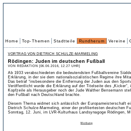
Home
Top-Themen
Stadtteile
Rundherum
Vereine
VORTRAG VON DIETRICH SCHULZE-MARMELING
Rödingen: Juden im deutschen Fußball
VON REDAKTION [06.06.2016, 12.27 UHR]
Ab 1933 verabschiedeten die bedeutendsten Fußballvereine Südd
Erklärung, in der sie dem nationalsozialistischen Regime ihre Mita
Das betraf “insbesondere die Entfernung der Juden aus den Sportv
Veröffentlicht wurde die Erklärung auf der Titelseite des „Kicker“,
Kopfzeile als Herausgeber noch der Jude Walther Bensemann steh
den Fußball nach Deutschland brachte.
Diesem Thema widmet sich anlässlich der Europameisterschaft ei
Dietrich Schulze-Marmeling, einer der profiliertesten deutschen F
Sonntag, 12. Juni, im LVR-Kulturhaus Landsynagoge Rödingen, M
Werbung