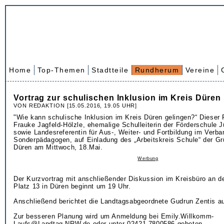
Home
Top-Themen
Stadtteile
Rundherum
Vereine
Vortrag zur schulischen Inklusion im Kreis Düren
VON REDAKTION [15.05.2016, 19.05 UHR]
"Wie kann schulische Inklusion im Kreis Düren gelingen?“ Dieser
Frauke Jagfeld-Hölzle, ehemalige Schulleiterin der Förderschule J
sowie Landesreferentin für Aus-, Weiter- und Fortbildung im Verba
Sonderpädagogen, auf Einladung des „Arbeitskreis Schule“ der Gr
Düren am Mittwoch, 18.Mai.
Werbung
Der Kurzvortrag mit anschließender Diskussion im Kreisbüro an de
Platz 13 in Düren beginnt um 19 Uhr.
Anschließend berichtet die Landtagsabgeordnete Gudrun Zentis a
Zur besseren Planung wird um Anmeldung bei Emily.Willkomm-
Laufs@Landtag.NRW.de oder unter 02421 7800586 gebeten.