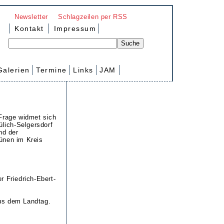
Newsletter
Schlagzeilen per RSS
Kontakt
Impressum
Galerien
Termine
Links
JAM
 Frage widmet sich
ülich-Selgersdorf
nd der
ünen im Kreis
r Friedrich-Ebert-
us dem Landtag.