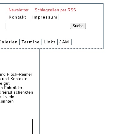
Newsletter
Schlagzeilen per RSS
Kontakt
Impressum
Galerien
Termine
Links
JAM
 und Flock-Reimer
en und Kontakte
e gut
en Fahrräder
Dreirad schenkten
it viele
konnten.