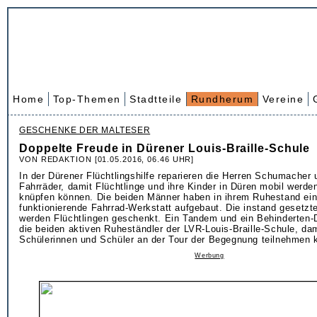
Home
Top-Themen
Stadtteile
Rundherum
Vereine
GESCHENKE DER MALTESER
Doppelte Freude in Dürener Louis-Braille-Schule
VON REDAKTION [01.05.2016, 06.46 UHR]
In der Dürener Flüchtlingshilfe reparieren die Herren Schumacher
Fahrräder, damit Flüchtlinge und ihre Kinder in Düren mobil werd
knüpfen können. Die beiden Männer haben in ihrem Ruhestand ein
funktionierende Fahrrad-Werkstatt aufgebaut. Die instand gesetzt
werden Flüchtlingen geschenkt. Ein Tandem und ein Behinderten-
die beiden aktiven Ruheständler der LVR-Louis-Braille-Schule, dam
Schülerinnen und Schüler an der Tour der Begegnung teilnehmen 
Werbung