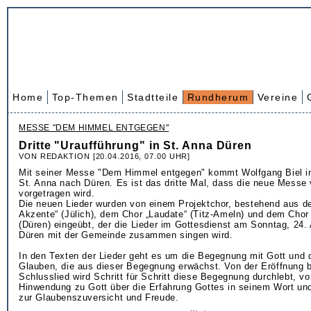
Home
Top-Themen
Stadtteile
Rundherum
Vereine
MESSE "DEM HIMMEL ENTGEGEN"
Dritte "Uraufführung" in St. Anna Düren
VON REDAKTION [20.04.2016, 07.00 UHR]
Mit seiner Messe "Dem Himmel entgegen" kommt Wolfgang Biel in 
St. Anna nach Düren. Es ist das dritte Mal, dass die neue Messe 
vorgetragen wird.
Die neuen Lieder wurden von einem Projektchor, bestehend aus d
Akzente“ (Jülich), dem Chor „Laudate“ (Titz-Ameln) und dem Chor
(Düren) eingeübt, der die Lieder im Gottesdienst am Sonntag, 24. A
Düren mit der Gemeinde zusammen singen wird.
In den Texten der Lieder geht es um die Begegnung mit Gott und 
Glauben, die aus dieser Begegnung erwächst. Von der Eröffnung 
Schlusslied wird Schritt für Schritt diese Begegnung durchlebt, v
Hinwendung zu Gott über die Erfahrung Gottes in seinem Wort un
zur Glaubenszuversicht und Freude.