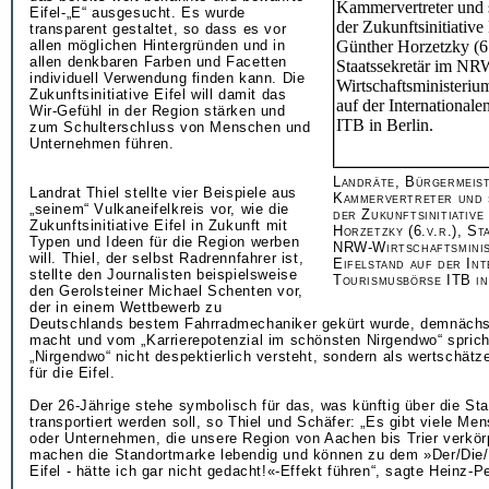
Eifel-„E“ ausgesucht. Es wurde
transparent gestaltet, so dass es vor
allen möglichen Hintergründen und in
allen denkbaren Farben und Facetten
individuell Verwendung finden kann. Die
Zukunftsinitiative Eifel will damit das
Wir-Gefühl in der Region stärken und
zum Schulterschluss von Menschen und
Unternehmen führen.
Landräte, Bürgermeist
Landrat Thiel stellte vier Beispiele aus
Kammervertreter und 
„seinem“ Vulkaneifelkreis vor, wie die
der Zukunftsinitiative
Zukunftsinitiative Eifel in Zukunft mit
Horzetzky (6.v.r.), St
Typen und Ideen für die Region werben
NRW-Wirtschaftsminis
will. Thiel, der selbst Radrennfahrer ist,
Eifelstand auf der Int
stellte den Journalisten beispielsweise
Tourismusbörse ITB in
den Gerolsteiner Michael Schenten vor,
der in einem Wettbewerb zu
Deutschlands bestem Fahrradmechaniker gekürt wurde, demnächs
macht und vom „Karrierepotenzial im schönsten Nirgendwo“ sprich
„Nirgendwo“ nicht despektierlich versteht, sondern als wertschä
für die Eifel.
Der 26-Jährige stehe symbolisch für das, was künftig über die St
transportiert werden soll, so Thiel und Schäfer: „Es gibt viele M
oder Unternehmen, die unsere Region von Aachen bis Trier verkör
machen die Standortmarke lebendig und können zu dem »Der/Die/
Eifel - hätte ich gar nicht gedacht!«-Effekt führen“, sagte Heinz-Pe