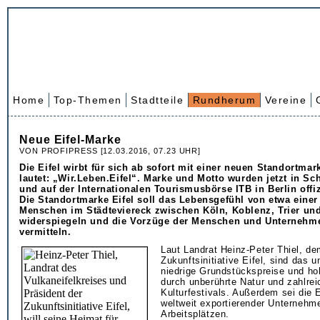
Home
Top-Themen
Stadtteile
Rundherum
Vereine
Neue Eifel-Marke
VON PROFIPRESS [12.03.2016, 07.23 UHR]
Die Eifel wirbt für sich ab sofort mit einer neuen Standortmar
lautet: „Wir.Leben.Eifel“. Marke und Motto wurden jetzt in S
und auf der Internationalen Tourismusbörse ITB in Berlin offizi
Die Standortmarke Eifel soll das Lebensgefühl von etwa einer
Menschen im Städteviereck zwischen Köln, Koblenz, Trier un
widerspiegeln und die Vorzüge der Menschen und Unternehm
vermitteln.
Laut Landrat Heinz-Peter Thiel, d
Zukunftsinitiative Eifel, sind das 
niedrige Grundstückspreise und ho
durch unberührte Natur und zahlrei
Kulturfestivals. Außerdem sei die E
weltweit exportierender Unternehme
Arbeitsplätzen.