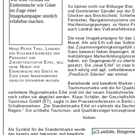
So kämen nicht nur Bitburger Bier
und Gerolsteiner Sprudel aus der E
Glocken aus Brockscheid, Schiefe
Fernseher, Navigationssysteme un
Hochleistungspumpen, so Heinz-Pet
auch Landrat des Vulkaneifelkreise
Die neue Imagekampagne für das 
Mosel, Ahr und Erft soll das Selb
das Zusammengehörigkeitsgefühl de
Heinz-Peter Thiel, Landrat
Ganz bewusst haben diejenigen, d
des Vulkaneifelkreises und
mehrjährigen Markenbildungsproz
Präsident der
haben, ein Gegengewicht zu überho
Zukunftsinitiative Eifel, will
gesetzt. Die „neue Eifel“ ist zwar 
seine Heimat für
auch witzig und agil, selbstbewuss
Einheimische wie Gäste im
„Preußisch Sibirien“ war einmal.
Zuge einer Imagekampagne
sinnlich erfahrbar machen.
Bestehende und bewährte Marken w
Tourismusmarke und die für Qualit
verliehene Regionalmarke Eifel sind mit der neuen Standortmarke 
noch sollen sie abgelöst werden. Klaus Schäfer, der Geschäftsführ
Tourismus GmbH (ET), sagte in den Pressekonferenzen in Berlin 
Schalkenmehren: „Die Standortmarke Eifel ist vielmehr die Dachm
Region.“ Sie schließe Tourismus- und Qualitätssiegel konzeptionel
Werbung
Als Symbol für die Standortmarke wurde
das bereits weit bekannte und bewährte