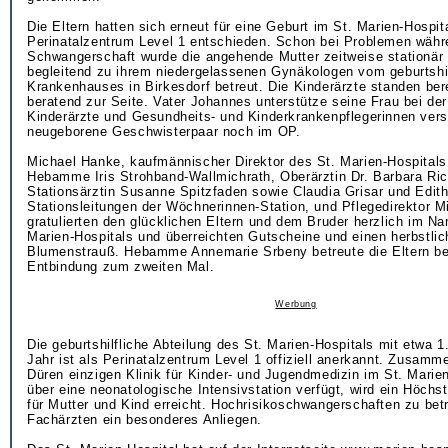
Die Eltern hatten sich erneut für eine Geburt im St. Marien-Hospit
Perinatalzentrum Level 1 entschieden. Schon bei Problemen währe
Schwangerschaft wurde die angehende Mutter zeitweise stationär 
begleitend zu ihrem niedergelassenen Gynäkologen vom geburtsh
Krankenhauses in Birkesdorf betreut. Die Kinderärzte standen bere
beratend zur Seite. Vater Johannes unterstütze seine Frau bei der
Kinderärzte und Gesundheits- und Kinderkrankenpflegerinnen vers
neugeborene Geschwisterpaar noch im OP.
Michael Hanke, kaufmännischer Direktor des St. Marien-Hospitals,
Hebamme Iris Strohband-Wallmichrath, Oberärztin Dr. Barbara Ric
Stationsärztin Susanne Spitzfaden sowie Claudia Grisar und Edit
Stationsleitungen der Wöchnerinnen-Station, und Pflegedirektor 
gratulierten den glücklichen Eltern und dem Bruder herzlich im N
Marien-Hospitals und überreichten Gutscheine und einen herbstli
Blumenstrauß. Hebamme Annemarie Srbeny betreute die Eltern be
Entbindung zum zweiten Mal.
Werbung
Die geburtshilfliche Abteilung des St. Marien-Hospitals mit etwa 
Jahr ist als Perinatalzentrum Level 1 offiziell anerkannt. Zusamm
Düren einzigen Klinik für Kinder- und Jugendmedizin im St. Marien
über eine neonatologische Intensivstation verfügt, wird ein Höchs
für Mutter und Kind erreicht. Hochrisikoschwangerschaften zu betr
Fachärzten ein besonderes Anliegen.