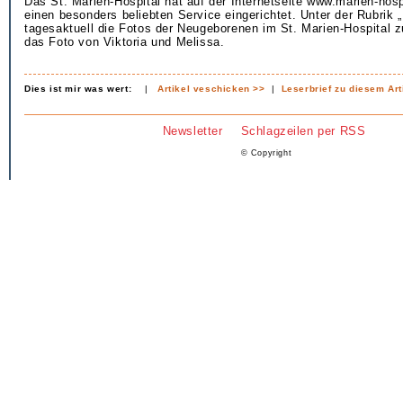
Das St. Marien-Hospital hat auf der Internetseite www.marien-hosp
einen besonders beliebten Service eingerichtet. Unter der Rubrik 
tagesaktuell die Fotos der Neugeborenen im St. Marien-Hospital 
das Foto von Viktoria und Melissa.
Dies ist mir was wert:
|
Artikel veschicken >>
|
Leserbrief zu diesem Art
Newsletter
Schlagzeilen per RSS
© Copyright