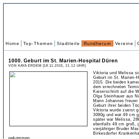
Home
Top-Themen
Stadtteile
Rundherum
Vereine
1000. Geburt im St. Marien-Hospital Düren
VON KAYA ERDEM [18.11.2015, 21.12 UHR]
Viktoria und Melissa si
Geburt im St. Marien-H
2015. Die beiden kame
dem errechneten Termi
Kaiserschnitt auf die W
Olga Steinhauer aus Ni
Mann Johannes freuen 
Geburt ihrer beiden Töc
Viktoria wurde zuerst 
3090g und war 49 cm g
später war Melissa, 28
ebenfalls 49 cm groß, 
vierjähriger Bruder Max
Birkesdorfer Krankenha
gekommen.