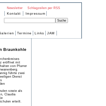
Newsletter
Schlagzeilen per RSS
Kontakt
Impressum
Galerien
Termine
Links
JAM
en Braunkohle
irchenkreises
z eröffnet mit
halten von Pfarrer
hwanenberg.
nnig führte zwei
weiligen Dienst
ls
 den
hulen sowie als
in, Claudia
ie
chulen erteilt.