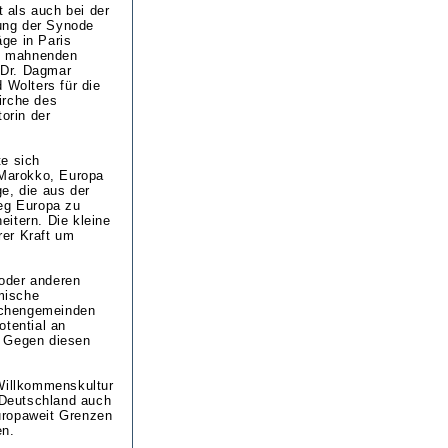
 als auch bei der
ung der Synode
äge in Paris
d mahnenden
 Dr. Dagmar
 Wolters für die
irche des
orin der
e sich
/Marokko, Europa
e, die aus der
eg Europa zu
itern. Die kleine
rer Kraft um
oder anderen
imische
irchengemeinden
otential an
. Gegen diesen
 Willkommenskultur
e Deutschland auch
europaweit Grenzen
en.