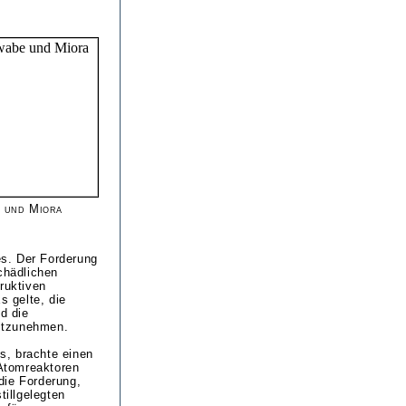
 und Miora
s. Der Forderung
chädlichen
ruktiven
s gelte, die
d die
itzunehmen.
s, brachte einen
Atomreaktoren
die Forderung,
tillgelegten