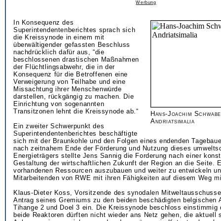
Werbung
In Konsequenz des
Superintendentenberichtes sprach sich
die Kreissynode in einem mit
überwältigender gefassten Beschluss
nachdrücklich dafür aus, “die
beschlossenen drastischen Maßnahmen
der Flüchtlingsabwehr, die in der
Konsequenz für die Betroffenen eine
Verweigerung von Teilhabe und eine
Missachtung ihrer Menschenwürde
darstellen, rückgängig zu machen. Die
Einrichtung von sogenannten
Transitzonen lehnt die Kreissynode ab.“
Hans-Joachim Schwabe
Andriatsimalia
Ein zweiter Schwerpunkt des
Superintendentenberichtes beschäftigte
sich mit der Braunkohle und den Folgen eines endenden Tagebaue
nach zeitnahem Ende der Förderung und Nutzung dieses umwelts
Energieträgers stellte Jens Sannig die Forderung nach einer konst
Gestaltung der wirtschaftlichen Zukunft der Region an die Seite. E
vorhandenen Ressourcen auszubauen und weiter zu entwickeln un
Mitarbeitenden von RWE mit ihren Fähigkeiten auf diesem Weg m
Klaus-Dieter Koss, Vorsitzende des synodalen Mitweltausschusse
Antrag seines Gremiums zu den beiden beschädigten belgischen 
Tihange 2 und Doel 3 ein. Die Kreissynode beschloss einstimmig 
beide Reaktoren dürften nicht wieder ans Netz gehen, die aktuell s