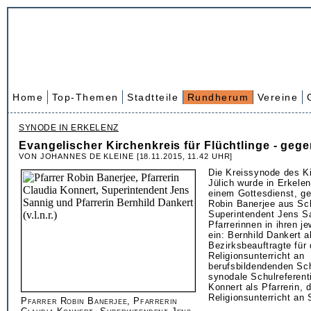
Home
Top-Themen
Stadtteile
Rundherum
Vereine
SYNODE IN ERKELENZ
Evangelischer Kirchenkreis für Flüchtlinge - geg
VON JOHANNES DE KLEINE [18.11.2015, 11.42 UHR]
Die Kreissynode des K
Jülich wurde in Erkelen
einem Gottesdienst, ge
Robin Banerjee aus Sc
Superintendent Jens Sa
Pfarrerinnen in ihren je
ein: Bernhild Dankert a
Bezirksbeauftragte für
Religionsunterricht an
berufsbildendenden Sc
synodale Schulreferent
Konnert als Pfarrerin, d
Religionsunterricht an S
Pfarrer Robin Banerjee, Pfarrerin