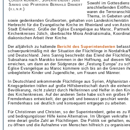
Claudia Konnert, Superintendent Jens
Sowohl im Gottesdienst
Sannig und Pfarrerin Bernhild Dankert
anschließenden Eröffn
(v.l.n.r.)
waren die Terroranschl
Thema, in Gebeten un
sowie gedenkenden Grußworten, gehalten von Landeskirchenrätin
Herbrecht für die Evangelische Kirche im Rheinland und von Astrid
Stadt Erkelenz. Grüße der Eglise Evangelique au Maroc, Partnerk
Kirchenkreises Jülich, überbrachte Miora Andriatsimalia, Koordinat
diakonischen Arbeit ihrer Kirche.
Der alljährlich zu haltende
Bericht des Superintendenten
befasst
schwerpunktmäßig mit der Situation der Flüchtlinge in Nordafrika
und Deutschland. Jens Sannig beschreibt das Elend der Flüchtling
Subsahara nach Marokko kommen in der Hoffnung, auf diesem W
erreichen, um dann an der Südgrenze der „Festung Europa“ zu sche
Eglise Evangelique au Maroc kümmere sich bis an die Grenzen ih
unbegleitete Kinder und Jugendliche, um Frauen und Männer.
In Deutschland ankommende Flüchtlinge aus Syrien, Afghanistan 
Kriegsgebieten träfen auf große Hilfsbereitschaft durch die einhe
Bevölkerung, nicht zuletzt durch Helferinnen und Helfer in den K
des Kirchenkreises. Auf der anderen Seite habe sich ein großes P
Fremdenhass entwickelt, der gezielt und bewusst geschürt werde
Fremdenhass sei deutlich und konsequent entgegen zu arbeiten.
Für Christinnen und Christen, so der Superintendent, gebe es zu
und bedingungsloser Hilfe keine Alternative. Im Übrigen verkraft
eine derart große Zahl an Flüchtlingen. Die Politik sei gehalten, 
zu öffnen und die Aufnahme von Menschen hilfreich zu organisier