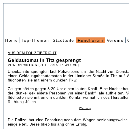
Home
Top-Themen
Stadtteile
Rundherum
Vereine
AUS DEM POLIZEIBERICHT
Geldautomat in Titz gesprengt
VON REDAKTION [21.10.2015, 14.34 UHR]
Unbekannte sprengten laut Polizeibericht in der Nacht von Dienst
einen Geldausgabeautomaten in der Linnicher Straße in Titz auf.
flüchteten sie mit einem dunklen Pkw.
Zeugen hörten gegen 3:20 Uhr einen lauten Knall. Eine Nachschau
drei dunkel gekleidete Personen vor einer Bankfiliale aufhielten. V
flüchteten sie mit einem dunklen Kombi, vermutlich des Hersteller
Richtung Jülich.
Werbung
Die Polizei hat eine Fahndung nach dem Wagen beziehungsweise
eingeleitet. Diese blieb bislang ohne Erfolg.