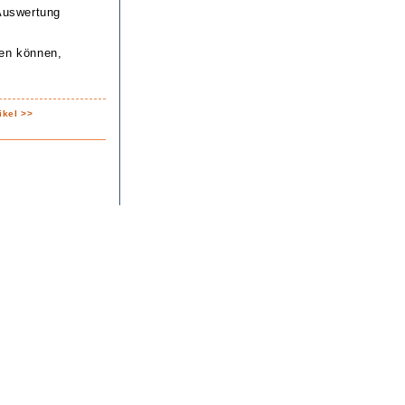
 Auswertung
ben können,
ikel >>