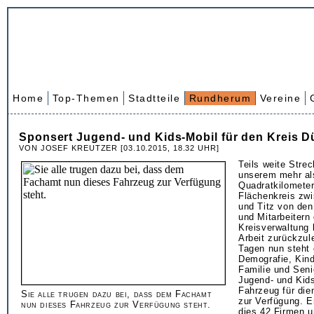
Home
Top-Themen
Stadtteile
Rundherum
Vereine
Sponsert Jugend- und Kids-Mobil für den Kreis D
VON JOSEF KREUTZER [03.10.2015, 18.32 UHR]
Teils weite Strec
unserem mehr al
Quadratkilomete
Flächenkreis zw
und Titz von den
und Mitarbeitern 
Kreisverwaltung b
Arbeit zurückzul
Tagen nun steht
Demografie, Kind
Familie und Sen
Jugend- und Kids
Fahrzeug für die
Sie alle trugen dazu bei, dass dem Fachamt
zur Verfügung. E
nun dieses Fahrzeug zur Verfügung steht.
dies 42 Firmen u