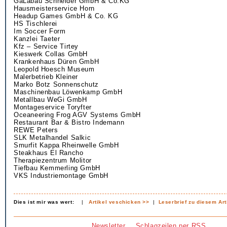
GaLabau Schneider GmbH & Co.KG
Hausmeisterservice Horn
Headup Games GmbH & Co. KG
HS Tischlerei
Im Soccer Form
Kanzlei Taeter
Kfz – Service Tirtey
Kieswerk Collas GmbH
Krankenhaus Düren GmbH
Leopold Hoesch Museum
Malerbetrieb Kleiner
Marko Botz Sonnenschutz
Maschinenbau Löwenkamp GmbH
Metallbau WeGi GmbH
Montageservice Toryfter
Oceaneering Frog AGV Systems GmbH
Restaurant Bar & Bistro Indemann
REWE Peters
SLK Metalhandel Salkic
Smurfit Kappa Rheinwelle GmbH
Steakhaus El Rancho
Therapiezentrum Molitor
Tiefbau Kemmerling GmbH
VKS Industriemontage GmbH
Dies ist mir was wert:
|
Artikel veschicken >>
|
Leserbrief zu diesem Art
Newsletter
Schlagzeilen per RSS