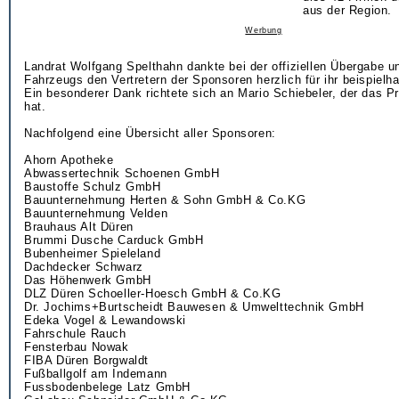
aus der Region.
Werbung
Landrat Wolfgang Spelthahn dankte bei der offiziellen Übergabe u
Fahrzeugs den Vertretern der Sponsoren herzlich für ihr beispiel
Ein besonderer Dank richtete sich an Mario Schiebeler, der das Pr
hat.
Nachfolgend eine Übersicht aller Sponsoren:
Ahorn Apotheke
Abwassertechnik Schoenen GmbH
Baustoffe Schulz GmbH
Bauunternehmung Herten & Sohn GmbH & Co.KG
Bauunternehmung Velden
Brauhaus Alt Düren
Brummi Dusche Carduck GmbH
Bubenheimer Spieleland
Dachdecker Schwarz
Das Höhenwerk GmbH
DLZ Düren Schoeller-Hoesch GmbH & Co.KG
Dr. Jochims+Burtscheidt Bauwesen & Umwelttechnik GmbH
Edeka Vogel & Lewandowski
Fahrschule Rauch
Fensterbau Nowak
FIBA Düren Borgwaldt
Fußballgolf am Indemann
Fussbodenbelege Latz GmbH