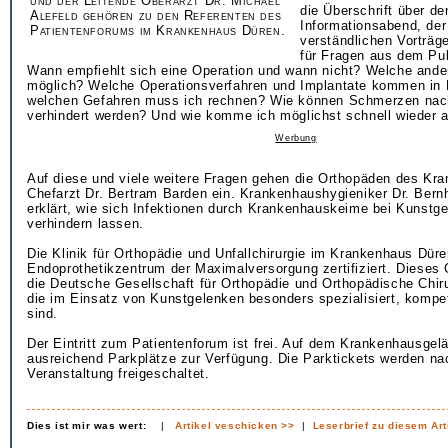
und der Leitende Oberarzt Dr. Michael
die Überschrift über de
Alefeld gehören zu den Referenten des
Informationsabend, der
Patientenforums im Krankenhaus Düren.
verständlichen Vorträg
für Fragen aus dem Pub
Wann empfiehlt sich eine Operation und wann nicht? Welche ande
möglich? Welche Operationsverfahren und Implantate kommen in 
welchen Gefahren muss ich rechnen? Wie können Schmerzen nach
verhindert werden? Und wie komme ich möglichst schnell wieder a
Werbung
Auf diese und viele weitere Fragen gehen die Orthopäden des K
Chefarzt Dr. Bertram Barden ein. Krankenhaushygieniker Dr. Bern
erklärt, wie sich Infektionen durch Krankenhauskeime bei Kunstg
verhindern lassen.
Die Klinik für Orthopädie und Unfallchirurgie im Krankenhaus Düren
Endoprothetikzentrum der Maximalversorgung zertifiziert. Dieses G
die Deutsche Gesellschaft für Orthopädie und Orthopädische Chiru
die im Einsatz von Kunstgelenken besonders spezialisiert, kompe
sind.
Der Eintritt zum Patientenforum ist frei. Auf dem Krankenhausgel
ausreichend Parkplätze zur Verfügung. Die Parktickets werden na
Veranstaltung freigeschaltet.
Dies ist mir was wert:
|
Artikel veschicken >>
|
Leserbrief zu diesem Art