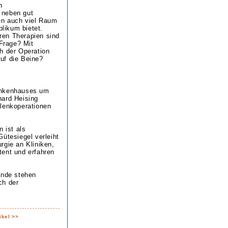
n
 neben gut
en auch viel Raum
likum bietet.
ren Therapien sind
Frage? Mit
 der Operation
uf die Beine?
rankenhauses um
hard Heising
elenkoperationen
 ist als
ütesiegel verleiht
rgie an Kliniken,
tent und erfahren
ände stehen
ch der
ikel >>