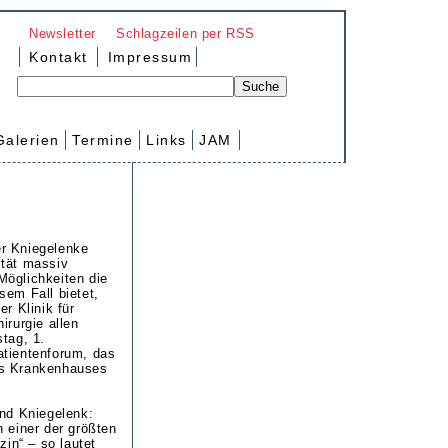
Newsletter
Schlagzeilen per RSS
Kontakt
Impressum
Galerien
Termine
Links
JAM
r Kniegelenke
ität massiv
Möglichkeiten die
sem Fall bietet,
er Klinik für
irurgie allen
tag, 1.
atientenforum, das
es Krankenhauses
und Kniegelenk:
n einer der größten
zin“ – so lautet