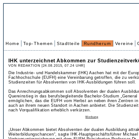
Home
Top-Themen
Stadtteile
Rundherum
Vereine
IHK unterzeichnet Abkommen zur Studienzeitver
VON REDAKTION [24.08.2015, 07.24 UHR]
Die Industrie- und Handelskammer (IHK) Aachen hat mit der Euro
Fachhochschule (EUFH) eine Vereinbarung getroffen, die zu verkü
Studienzeiten für Absolventen von IHK-Ausbildungen führen soll.
Das Anrechnungsabkommen soll Absolventen der dualen Ausbildu
Quereinstieg in das berufsbegleitende Bachelor-Studium „Genera
ermöglichen, das die EUFH vom Herbst an neben ihren Zentren i
auch an ihrem neuen Standort in Aachen anbietet. Die Studienzeit 
nach Vorqualifikation erheblich verkürzen.
Werbung
„Unser Abkommen bietet Absolventen der dualen Ausbildung attrak
Weiterbildungschancen“, sagte IHK-Hauptgeschäftsführer Michael 
Vertragsunterzeichnung mit dem EUFH-Präsidenten Professor Dr. 