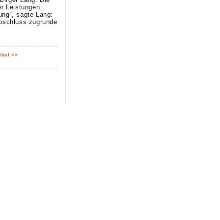
er Leistungen.
ung“, sagte Lang:
Abschluss zugrunde
ikel >>