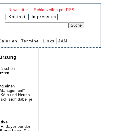
Newsletter
Schlagzeilen per RSS
Kontakt
Impressum
Galerien
Termine
Links
JAM
kürzung
päischen
rzten
ng einen
l Management“
n Köln und Neuss
soll sich dabei je
tive
F. Bayer bei der
Birger Lang. Die